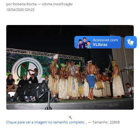
por
Roberta Rocha
—
última modificação
18/04/2020 02h23
Clique para ver a imagem no tamanho completo…
—
Tamanho
: 228KB