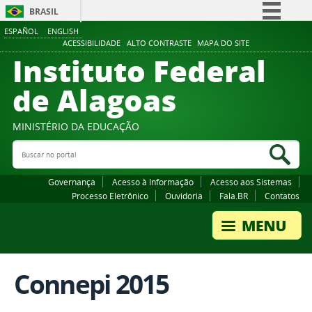
BRASIL
ESPAÑOL
ENGLISH
Simplifique!
ACESSIBILIDADE
ALTO CONTRASTE
MAPA DO SITE
Instituto Federal
Comunica BR
Participe
de Alagoas
Acesso à informação
Legislação
MINISTÉRIO DA EDUCAÇÃO
Buscar no portal
Canais
Bus
Governança
Acesso à Informação
Acesso aos Sistemas
Processo Eletrônico
Ouvidoria
Fala.BR
Contatos
Connepi 2015