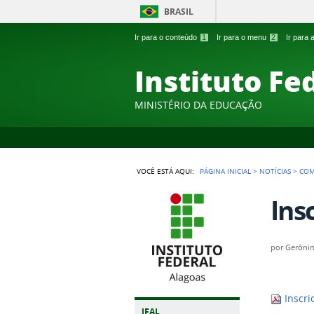
BRASIL
Ir para o conteúdo
1
Ir para o menu
2
Ir para
Instituto Fe
MINISTÉRIO DA EDUCAÇÃO
VOCÊ ESTÁ AQUI:
PÁGINA INICIAL
>
NOTÍCIAS
>
COM
Ins
por
Gerônim
Inscri
IFAL