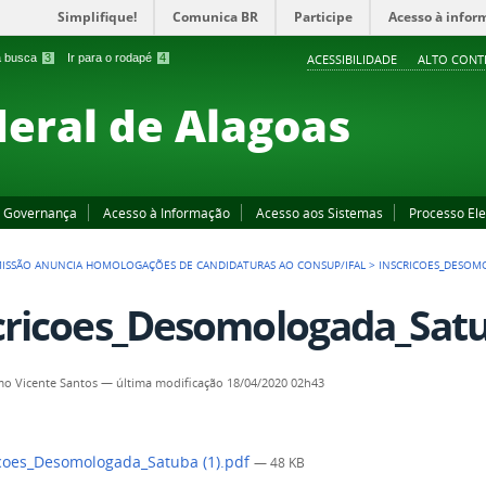
Simplifique!
Comunica BR
Participe
Acesso à infor
 a busca
3
Ir para o rodapé
4
ACESSIBILIDADE
ALTO CONT
deral de Alagoas
Governança
Acesso à Informação
Acesso aos Sistemas
Processo Ele
ISSÃO ANUNCIA HOMOLOGAÇÕES DE CANDIDATURAS AO CONSUP/IFAL
>
INSCRICOES_DESOMO
cricoes_Desomologada_Satu
o Vicente Santos
—
última modificação
18/04/2020 02h43
coes_Desomologada_Satuba (1).pdf
— 48 KB