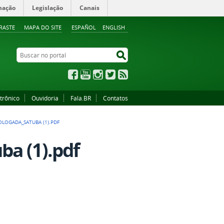
mação
Legislação
Canais
RASTE
MAPA DO SITE
ESPAÑOL
ENGLISH
Buscar no portal
Buscar no portal
Facebook
YouTube
Instagram
Twitter
RSS
trônico
Ouvidoria
Fala.BR
Contatos
LOGADA_SATUBA (1).PDF
ba (1).pdf