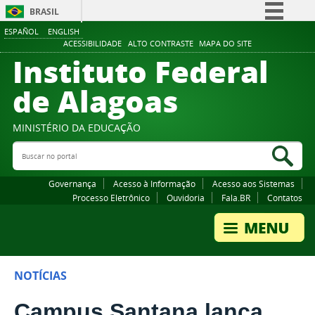
BRASIL
ESPAÑOL
ENGLISH
Simplifique!
ACESSIBILIDADE
ALTO CONTRASTE
MAPA DO SITE
Instituto Federal
Comunica BR
Participe
de Alagoas
Acesso à informação
Legislação
MINISTÉRIO DA EDUCAÇÃO
Buscar no portal
Canais
Bus
Governança
Acesso à Informação
Acesso aos Sistemas
Processo Eletrônico
Ouvidoria
Fala.BR
Contatos
NOTÍCIAS
Campus Santana lança