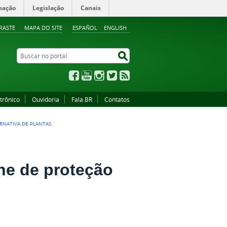
mação
Legislação
Canais
RASTE
MAPA DO SITE
ESPAÑOL
ENGLISH
Buscar no portal
Buscar no portal
Facebook
YouTube
Instagram
Twitter
RSS
trônico
Ouvidoria
Fala.BR
Contatos
RNATIVA DE PLANTAS
ine de proteção