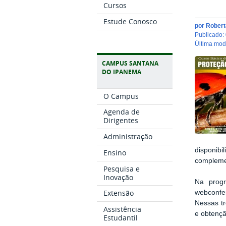
Cursos
Estude Conosco
por
Rober
publicado
:
última mo
CAMPUS SANTANA
DO IPANEMA
O Campus
Agenda de
Dirigentes
Administração
disponib
Ensino
compleme
Pesquisa e
Inovação
Na progr
Extensão
webconfer
Nessas t
Assistência
e obtençã
Estudantil