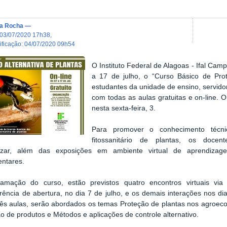
ta Rocha
—
03/07/2020 17h38
,
dificação
:
04/07/2020 09h54
O Instituto Federal de Alagoas - Ifal Cam
a 17 de julho, o “Curso Básico de Prot
estudantes da unidade de ensino, servido
com todas as aulas gratuitas e on-line. O
nesta sexta-feira, 3.
Para promover o conhecimento técni
fitossanitário de plantas, os docent
ilizar, além das exposições em ambiente virtual de aprendiza
ntares.
amação do curso, estão previstos quatro encontros virtuais vi
ência de abertura, no dia 7 de julho, e os demais interações nos di
rês aulas, serão abordados os temas
Proteção de plantas nos agroeco
o de produtos e Métodos e aplicações de controle alternativo.