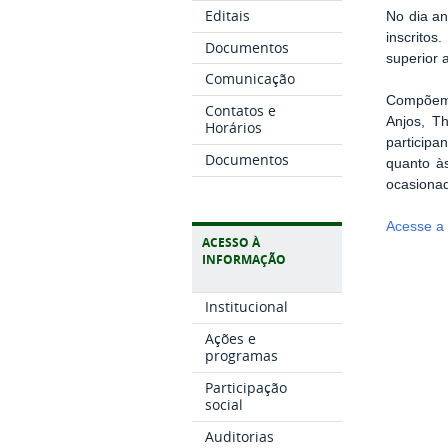
Editais
No dia an
inscritos
Documentos
superior 
Comunicação
Compõem 
Contatos e
Anjos, T
Horários
participa
Documentos
quanto às
ocasiona
Acesse a 
ACESSO À
INFORMAÇÃO
Institucional
Ações e
programas
Participação
social
Auditorias