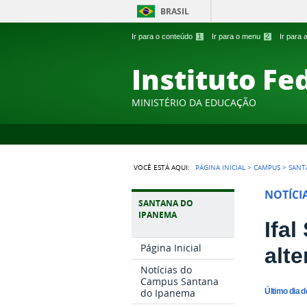
BRASIL
Ir para o conteúdo
1
Ir para o menu
2
Ir para
Instituto Fe
MINISTÉRIO DA EDUCAÇÃO
VOCÊ ESTÁ AQUI:
PÁGINA INICIAL
>
CAMPUS
>
SANT
NOTÍCI
SANTANA DO
IPANEMA
Ifa
Página Inicial
alte
Notícias do
Campus Santana
do Ipanema
Último dia d