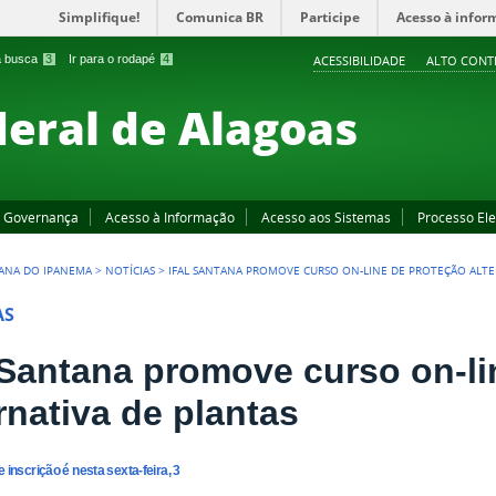
Simplifique!
Comunica BR
Participe
Acesso à infor
 a busca
3
Ir para o rodapé
4
ACESSIBILIDADE
ALTO CONT
deral de Alagoas
Governança
Acesso à Informação
Acesso aos Sistemas
Processo Ele
ANA DO IPANEMA
>
NOTÍCIAS
>
IFAL SANTANA PROMOVE CURSO ON-LINE DE PROTEÇÃO ALTE
AS
l Santana promove curso on-l
rnativa de plantas
e inscrição é nesta sexta-feira, 3