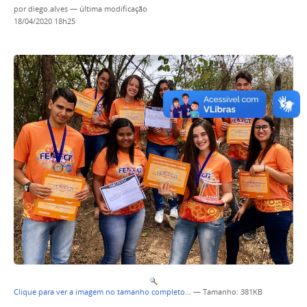
por
diego.alves
—
última modificação
18/04/2020 18h25
Clique para ver a imagem no tamanho completo…
—
Tamanho
: 381KB