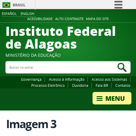
BRASIL
ESPAÑOL
ENGLISH
Simplifique!
ACESSIBILIDADE
ALTO CONTRASTE
MAPA DO SITE
Instituto Federal
Comunica BR
Participe
de Alagoas
Acesso à informação
Legislação
MINISTÉRIO DA EDUCAÇÃO
Buscar no portal
Canais
Bus
Governança
Acesso à Informação
Acesso aos Sistemas
Processo Eletrônico
Ouvidoria
Fala.BR
Contatos
Imagem 3