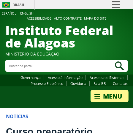
BRASIL
ESPAÑOL
ENGLISH
Simplifique!
ACESSIBILIDADE
ALTO CONTRASTE
MAPA DO SITE
Instituto Federal
Comunica BR
Participe
de Alagoas
Acesso à informação
Legislação
MINISTÉRIO DA EDUCAÇÃO
Buscar no portal
Canais
Bus
Governança
Acesso à Informação
Acesso aos Sistemas
Processo Eletrônico
Ouvidoria
Fala.BR
Contatos
NOTÍCIAS
Curso preparatório