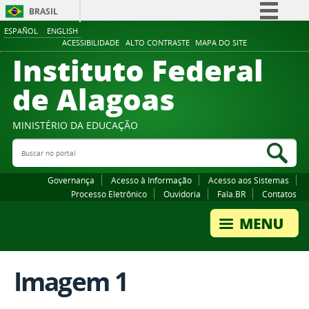
BRASIL
ESPAÑOL
ENGLISH
Simplifique!
ACESSIBILIDADE
ALTO CONTRASTE
MAPA DO SITE
Instituto Federal
Comunica BR
Participe
de Alagoas
Acesso à informação
Legislação
MINISTÉRIO DA EDUCAÇÃO
Buscar no portal
Canais
Bus
Governança
Acesso à Informação
Acesso aos Sistemas
Processo Eletrônico
Ouvidoria
Fala.BR
Contatos
Imagem 1