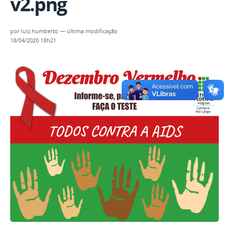
v2.png
por
luiz.humberto
—
última modificação
18/04/2020 18h21