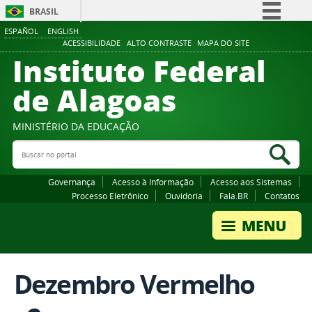
BRASIL
ESPAÑOL
ENGLISH
Simplifique!
ACESSIBILIDADE
ALTO CONTRASTE
MAPA DO SITE
Instituto Federal
Comunica BR
Participe
de Alagoas
Acesso à informação
Legislação
MINISTÉRIO DA EDUCAÇÃO
Buscar no portal
Canais
Bus
Governança
Acesso à Informação
Acesso aos Sistemas
Processo Eletrônico
Ouvidoria
Fala.BR
Contatos
Dezembro Vermelho