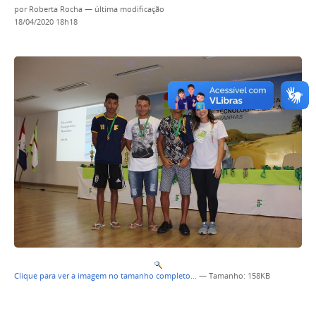
por
Roberta Rocha
—
última modificação
18/04/2020 18h18
Clique para ver a imagem no tamanho completo…
—
Tamanho
: 158KB