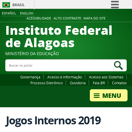
BRASIL
ESPAÑOL
ENGLISH
Simplifique!
ACESSIBILIDADE
ALTO CONTRASTE
MAPA DO SITE
Instituto Federal
Comunica BR
Participe
de Alagoas
Acesso à informação
Legislação
MINISTÉRIO DA EDUCAÇÃO
Buscar no portal
Canais
Bus
Governança
Acesso à Informação
Acesso aos Sistemas
Processo Eletrônico
Ouvidoria
Fala.BR
Contatos
Jogos Internos 2019