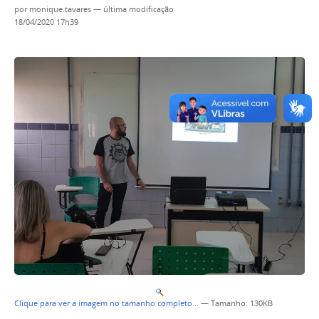
por
monique.tavares
—
última modificação
18/04/2020 17h39
Clique para ver a imagem no tamanho completo…
—
Tamanho
: 130KB