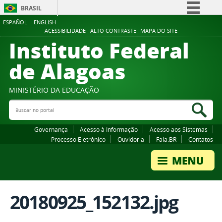
BRASIL
ESPAÑOL
ENGLISH
Simplifique!
ACESSIBILIDADE
ALTO CONTRASTE
MAPA DO SITE
Instituto Federal
Comunica BR
Participe
de Alagoas
Acesso à informação
Legislação
MINISTÉRIO DA EDUCAÇÃO
Buscar no portal
Canais
Bus
Governança
Acesso à Informação
Acesso aos Sistemas
Processo Eletrônico
Ouvidoria
Fala.BR
Contatos
20180925_152132.jpg