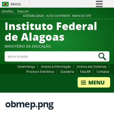
BRASIL
ESPAÑOL
ENGLISH
Simplifique!
ACESSIBILIDADE
ALTO CONTRASTE
MAPA DO SITE
Instituto Federal
Comunica BR
Participe
de Alagoas
Acesso à informação
Legislação
MINISTÉRIO DA EDUCAÇÃO
Buscar no portal
Canais
Bus
Governança
Acesso à Informação
Acesso aos Sistemas
Processo Eletrônico
Ouvidoria
Fala.BR
Contatos
obmep.png