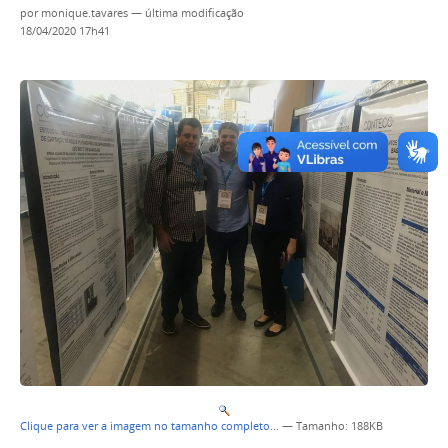
por
monique.tavares
—
última modificação
18/04/2020 17h41
Clique para ver a imagem no tamanho completo…
—
Tamanho
: 188KB