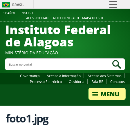
BRASIL
ESPAÑOL
ENGLISH
Simplifique!
ACESSIBILIDADE
ALTO CONTRASTE
MAPA DO SITE
Instituto Federal
Comunica BR
Participe
de Alagoas
Acesso à informação
Legislação
MINISTÉRIO DA EDUCAÇÃO
Buscar no portal
Canais
Bus
Governança
Acesso à Informação
Acesso aos Sistemas
Processo Eletrônico
Ouvidoria
Fala.BR
Contatos
foto1.jpg