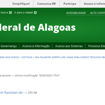
Simplifique!
Comunica BR
Participe
Acesso à infor
 a busca
3
Ir para o rodapé
4
ACESSIBILIDADE
ALTO CONT
deral de Alagoas
Governança
Acesso à Informação
Acesso aos Sistemas
Processo Ele
EIRA DOS ÍNDIOS
>
NOTÍCIAS
>
IFAL PALMEIRA OFERTA 256 VAGAS PARA CURSOS TÉCNICOS G
.tavares
—
última modificação
18/04/2020 17h41
-in function id>
— 295 KB