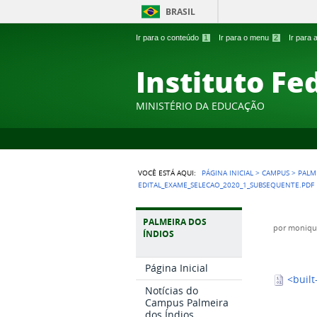
BRASIL
Ir para o conteúdo
1
Ir para o menu
2
Ir para
Instituto Fe
MINISTÉRIO DA EDUCAÇÃO
VOCÊ ESTÁ AQUI:
PÁGINA INICIAL
>
CAMPUS
>
PALM
EDITAL_EXAME_SELECAO_2020_1_SUBSEQUENTE.PDF
PALMEIRA DOS
por
monique
ÍNDIOS
Página Inicial
<built
Notícias do
Campus Palmeira
dos Índios