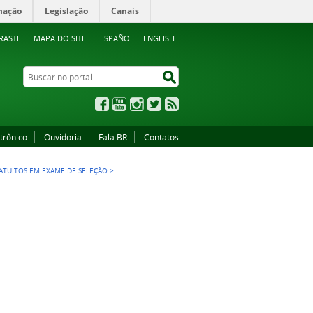
mação
Legislação
Canais
RASTE
MAPA DO SITE
ESPAÑOL
ENGLISH
Buscar no portal
Buscar no portal
Facebook
YouTube
Instagram
Twitter
RSS
trônico
Ouvidoria
Fala.BR
Contatos
RATUITOS EM EXAME DE SELEÇÃO
>