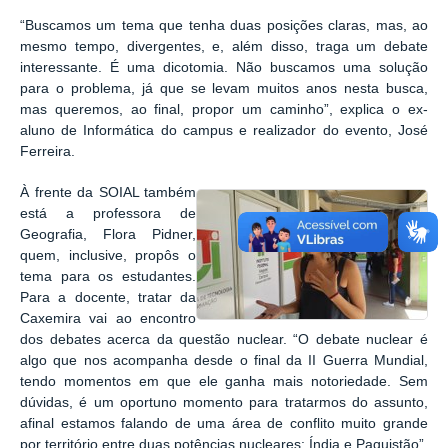
“Buscamos um tema que tenha duas posições claras, mas, ao
mesmo tempo, divergente
s, e, além disso, traga um debate
interessante. É uma dicotomia. Não buscamos uma solução
para o problema, já que se levam muitos anos nesta busca,
mas queremos, ao final, propor um caminho”, explica o ex-
aluno de Informática do campus e realizador do evento, José
Ferreira.
À
frente da SOIAL também
está a professora de
Geografia, Flora Pidner,
q
uem, inclusive, propôs o
tema para os estudantes.
Para a docente, tratar da
Caxemira
vai ao encontro
d
os debates acerca da questão nuclear. “O debate nuclear é
algo que nos acompanha desde o final da II Guerra Mundial,
tendo momentos em que ele ganha mais notoriedade. Sem
dúvidas, é um oportuno momento para tratarmos do assunto,
afinal estamos falando de uma área de conflito muito grande
por território entre duas potências nucleares: Índia e Paquistão”,