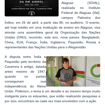
Alagoas (SOIAL),
realizada no
Instituto
Federal de Alagoas (Ifal),
campus Palmeira dos
Índios, em 26 de abril, a partir das 8h, no auditório. O evento,
até hoje
inédito em uma instituição de ensino em Alagoas, visa
simular uma assembleia geral
da Organização das Nações
Unidas (ONU),
reunindo, este ano,
nove
países: Bangladesh,
China, EUA, França, Índia, Inglaterra, Paquistão, Rússia e
representantes das Nações Unidas para o Afeganistão.
A disputa entre Índia e
Paquistão pelo território
da
Caxemira
é antiga, datada
antes mesmo de 1947,
quando os países
conseguiram sua
independência do Reino
Unido. Polêmico, o tema é um desafio e ao mesmo tempo muito
instigante para os estuantes, que estão realizando pesquisas e
por isso, encontram-se cada vez mais envolvidos com a ação.