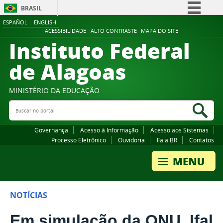
BRASIL
ESPAÑOL
ENGLISH
Simplifique!
ACESSIBILIDADE
ALTO CONTRASTE
MAPA DO SITE
Instituto Federal
Comunica BR
Participe
de Alagoas
Acesso à informação
Legislação
MINISTÉRIO DA EDUCAÇÃO
Buscar no portal
Canais
Bus
Governança
Acesso à Informação
Acesso aos Sistemas
Processo Eletrônico
Ouvidoria
Fala.BR
Contatos
NOTÍCIAS
Em simulação da ONU, Ifal