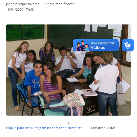
por
monique.tavares
—
última modificação
18/04/2020 17h43
Clique para ver a imagem no tamanho completo…
—
Tamanho
: 83KB