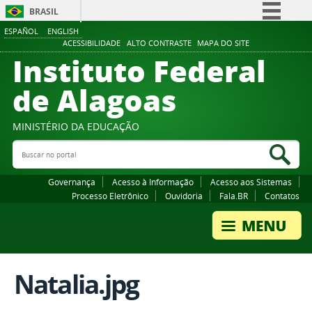
BRASIL
ESPAÑOL
ENGLISH
Simplifique!
ACESSIBILIDADE
ALTO CONTRASTE
MAPA DO SITE
Instituto Federal
Comunica BR
Participe
de Alagoas
Acesso à informação
Legislação
MINISTÉRIO DA EDUCAÇÃO
Buscar no portal
Canais
Bus
Governança
Acesso à Informação
Acesso aos Sistemas
Processo Eletrônico
Ouvidoria
Fala.BR
Contatos
Natalia.jpg