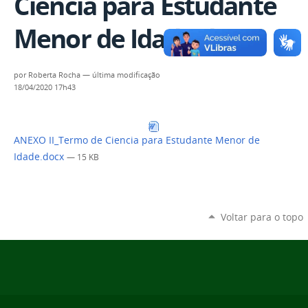
Ciencia para Estudante
Menor de Idade.docx
por
Roberta Rocha
—
última modificação
18/04/2020 17h43
ANEXO II_Termo de Ciencia para Estudante Menor de
Idade.docx
— 15 KB
Voltar para o topo