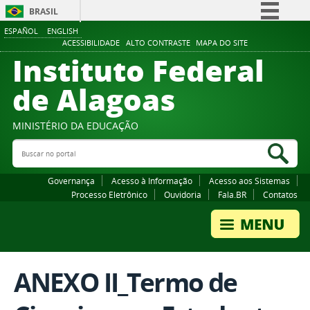
BRASIL
ESPAÑOL
ENGLISH
Simplifique!
ACESSIBILIDADE
ALTO CONTRASTE
MAPA DO SITE
Instituto Federal
Comunica BR
Participe
de Alagoas
Acesso à informação
Legislação
MINISTÉRIO DA EDUCAÇÃO
Buscar no portal
Canais
Bus
Governança
Acesso à Informação
Acesso aos Sistemas
Processo Eletrônico
Ouvidoria
Fala.BR
Contatos
ANEXO II_Termo de