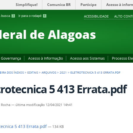
Simplifique!
Comunica BR
Participe
Acesso à infor
 a busca
3
Ir para o rodapé
4
ACESSIBILIDADE
ALTO CONT
deral de Alagoas
Governança
Acesso à Informação
Acesso aos Sistemas
Processo Ele
EIRA DOS ÍNDIOS
>
EDITAIS
>
ARQUIVOS
>
2021
>
ELETROTECNICA 5 413 ERRATA.PDF
trotecnica 5 413 Errata.pdf
a Rocha
—
última modificação
12/04/2021 14h41
tecnica 5 413 Errata.pdf
— 134 KB