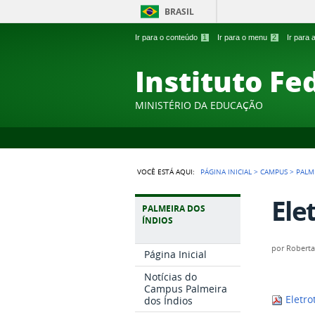
BRASIL
Ir para o conteúdo
1
Ir para o menu
2
Ir para
Instituto Fe
MINISTÉRIO DA EDUCAÇÃO
VOCÊ ESTÁ AQUI:
PÁGINA INICIAL
>
CAMPUS
>
PALM
Ele
PALMEIRA DOS
ÍNDIOS
por
Robert
Página Inicial
Notícias do
Campus Palmeira
Eletro
dos Índios