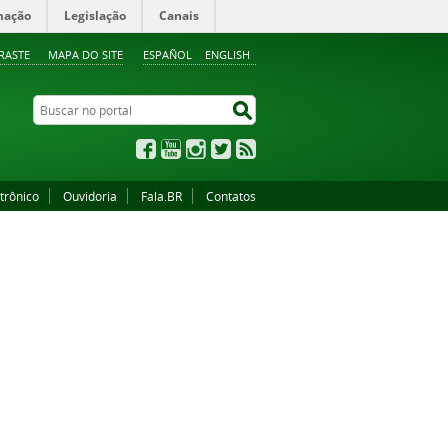
mação
Legislação
Canais
RASTE
MAPA DO SITE
ESPAÑOL
ENGLISH
Buscar no portal
Buscar no portal
Facebook
YouTube
Instagram
Twitter
RSS
trônico
Ouvidoria
Fala.BR
Contatos