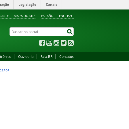
mação
Legislação
Canais
RASTE
MAPA DO SITE
ESPAÑOL
ENGLISH
Buscar no portal
Buscar no portal
Facebook
YouTube
Instagram
Twitter
RSS
trônico
Ouvidoria
Fala.BR
Contatos
OS.PDF