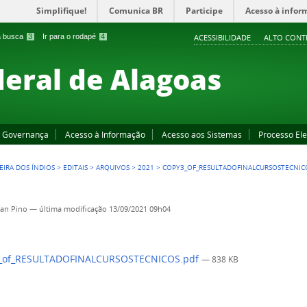
Simplifique!
Comunica BR
Participe
Acesso à infor
 a busca
3
Ir para o rodapé
4
ACESSIBILIDADE
ALTO CONT
deral de Alagoas
Governança
Acesso à Informação
Acesso aos Sistemas
Processo Ele
EIRA DOS ÍNDIOS
>
EDITAIS
>
ARQUIVOS
>
2021
>
COPY3_OF_RESULTADOFINALCURSOSTECNIC
an Pino
—
última modificação
13/09/2021 09h04
_of_RESULTADOFINALCURSOSTECNICOS.pdf
— 838 KB