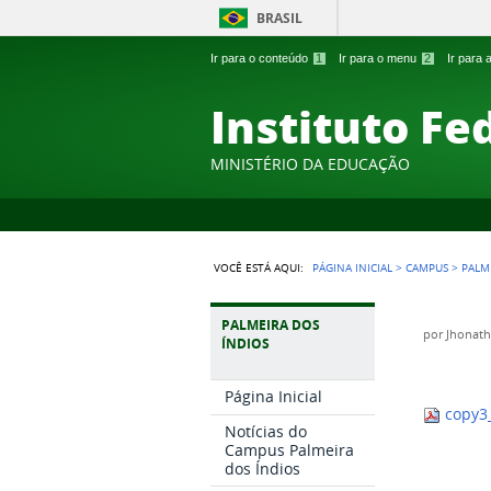
BRASIL
Ir para o conteúdo
1
Ir para o menu
2
Ir para
Instituto Fe
MINISTÉRIO DA EDUCAÇÃO
VOCÊ ESTÁ AQUI:
PÁGINA INICIAL
>
CAMPUS
>
PALM
PALMEIRA DOS
por
Jhonath
ÍNDIOS
Página Inicial
copy3
Notícias do
Campus Palmeira
dos Índios