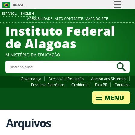
BRASIL
ESPAÑOL
ENGLISH
Simplifique!
ACESSIBILIDADE
ALTO CONTRASTE
MAPA DO SITE
Instituto Federal
Comunica BR
Participe
de Alagoas
Acesso à informação
Legislação
MINISTÉRIO DA EDUCAÇÃO
Buscar no portal
Canais
Bus
Governança
Acesso à Informação
Acesso aos Sistemas
Processo Eletrônico
Ouvidoria
Fala.BR
Contatos
Arquivos