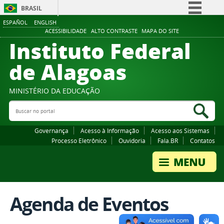
BRASIL
ESPAÑOL
ENGLISH
Simplifique!
ACESSIBILIDADE
ALTO CONTRASTE
MAPA DO SITE
Instituto Federal
Comunica BR
Participe
de Alagoas
Acesso à informação
Legislação
MINISTÉRIO DA EDUCAÇÃO
Buscar no portal
Canais
Bus
Governança
Acesso à Informação
Acesso aos Sistemas
Processo Eletrônico
Ouvidoria
Fala.BR
Contatos
Agenda de Eventos