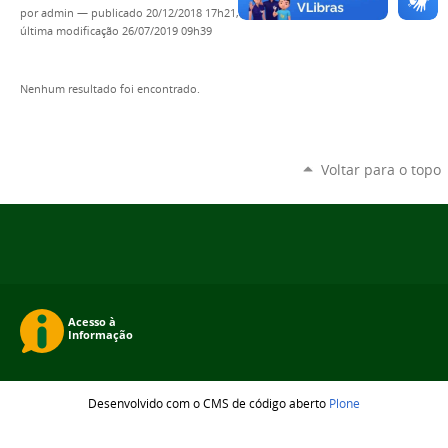
por
admin
—
publicado
20/12/2018 17h21,
última modificação
26/07/2019 09h39
Nenhum resultado foi encontrado.
Voltar para o topo
Desenvolvido com o CMS de código aberto
Plone