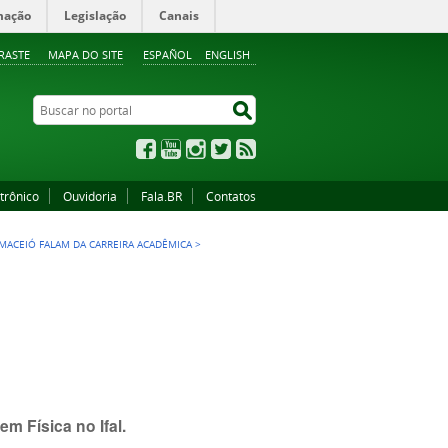
mação
Legislação
Canais
RASTE
MAPA DO SITE
ESPAÑOL
ENGLISH
Buscar no portal
Buscar no portal
Facebook
YouTube
Instagram
Twitter
RSS
trônico
Ouvidoria
Fala.BR
Contatos
 MACEIÓ FALAM DA CARREIRA ACADÊMICA
>
em Física no Ifal.