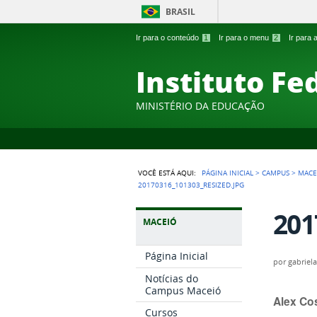
BRASIL
Ir para o conteúdo
1
Ir para o menu
2
Ir para
Instituto Fe
MINISTÉRIO DA EDUCAÇÃO
VOCÊ ESTÁ AQUI:
PÁGINA INICIAL
>
CAMPUS
>
MACE
20170316_101303_RESIZED.JPG
201
MACEIÓ
Página Inicial
por
gabriela
Notícias do
Campus Maceió
Alex Cos
Cursos