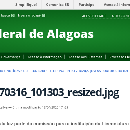
Simplifique!
Comunica BR
Participe
Acesso à infor
 a busca
3
Ir para o rodapé
4
ACESSIBILIDADE
ALTO CONT
deral de Alagoas
Governança
Acesso à Informação
Acesso aos Sistemas
Processo Ele
IÓ
>
NOTÍCIAS
>
OPORTUNIDADES, DISCIPLINA E PERSEVERANÇA: JOVENS DOUTORES DO IFAL
70316_101303_resized.jpg
.silva
—
última modificação
18/04/2020 17h29
ta faz parte da comissão para a instituição da Licenciatura 