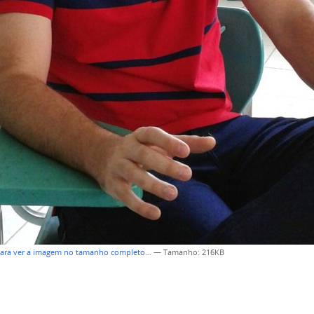
para ver a imagem no tamanho completo…
—
Tamanho
: 216KB