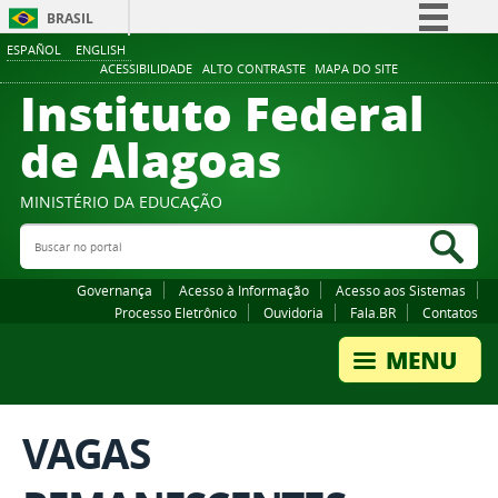
BRASIL
ESPAÑOL
ENGLISH
Simplifique!
ACESSIBILIDADE
ALTO CONTRASTE
MAPA DO SITE
Instituto Federal
Comunica BR
Participe
de Alagoas
Acesso à informação
Legislação
MINISTÉRIO DA EDUCAÇÃO
Buscar no portal
Canais
Bus
Governança
Acesso à Informação
Acesso aos Sistemas
Processo Eletrônico
Ouvidoria
Fala.BR
Contatos
VAGAS