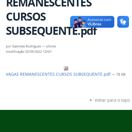
REMANESCENTES
CURSOS
SUBSEQUENTE.pdf
por
Gabriela Rodrigues
—
última
modificação
02/05/2022 12h01
VAGAS REMANESCENTES CURSOS SUBSEQUENTE.pdf
— 78 KB
Voltar para o topo