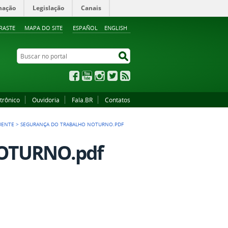
mação
Legislação
Canais
RASTE
MAPA DO SITE
ESPAÑOL
ENGLISH
Buscar no portal
Buscar no portal
Facebook
YouTube
Instagram
Twitter
RSS
trônico
Ouvidoria
Fala.BR
Contatos
QUENTE
>
SEGURANÇA DO TRABALHO NOTURNO.PDF
OTURNO.pdf