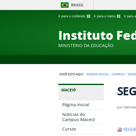
BRASIL
Ir para o conteúdo
1
Ir para o menu
2
Ir para
Instituto Fe
MINISTÉRIO DA EDUCAÇÃO
VOCÊ ESTÁ AQUI:
PÁGINA INICIAL
>
CAMPUS
>
MACE
SE
MACEIÓ
Página Inicial
por
Gabriel
Notícias do
Campus Maceió
Cursos
SEGUR