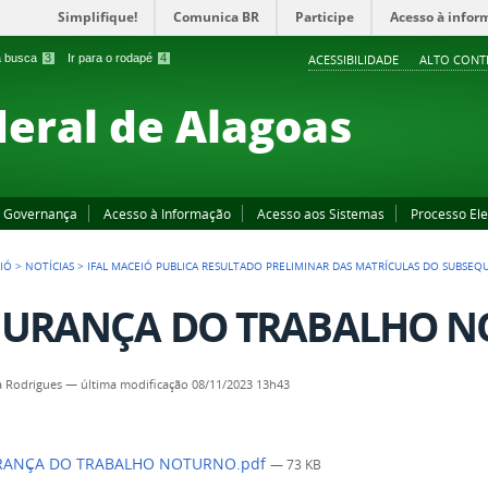
Simplifique!
Comunica BR
Participe
Acesso à infor
 a busca
3
Ir para o rodapé
4
ACESSIBILIDADE
ALTO CONT
deral de Alagoas
Governança
Acesso à Informação
Acesso aos Sistemas
Processo Ele
IÓ
>
NOTÍCIAS
>
IFAL MACEIÓ PUBLICA RESULTADO PRELIMINAR DAS MATRÍCULAS DO SUBSE
GURANÇA DO TRABALHO N
a Rodrigues
—
última modificação
08/11/2023 13h43
ANÇA DO TRABALHO NOTURNO.pdf
— 73 KB