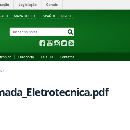
mação
Legislação
Canais
RASTE
MAPA DO SITE
ESPAÑOL
ENGLISH
Buscar no portal
Buscar no portal
Facebook
YouTube
Instagram
Twitter
RSS
trônico
Ouvidoria
Fala.BR
Contatos
OS
>
ada_Eletrotecnica.pdf