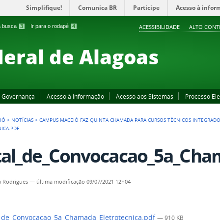
Simplifique!
Comunica BR
Participe
Acesso à infor
 a busca
3
Ir para o rodapé
4
ACESSIBILIDADE
ALTO CONT
deral de Alagoas
Governança
Acesso à Informação
Acesso aos Sistemas
Processo Ele
IÓ
>
NOTÍCIAS
>
CAMPUS MACEIÓ FAZ QUINTA CHAMADA PARA CURSOS TÉCNICOS INTEGRAD
ICA.PDF
tal_de_Convocacao_5a_Cham
a Rodrigues
—
última modificação
09/07/2021 12h04
_de_Convocacao_5a_Chamada_Eletrotecnica.pdf
— 910 KB