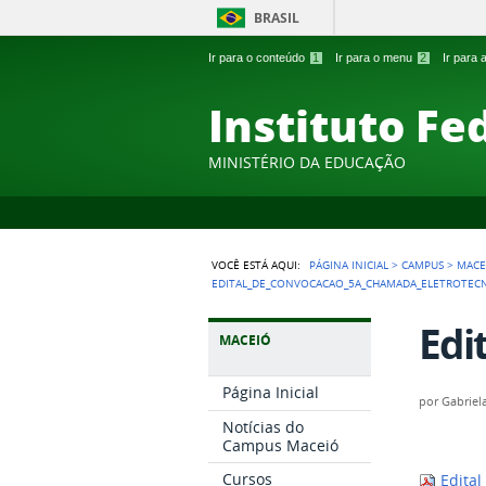
BRASIL
Ir para o conteúdo
1
Ir para o menu
2
Ir para
Instituto Fe
MINISTÉRIO DA EDUCAÇÃO
VOCÊ ESTÁ AQUI:
PÁGINA INICIAL
>
CAMPUS
>
MACE
EDITAL_DE_CONVOCACAO_5A_CHAMADA_ELETROTECN
Edi
MACEIÓ
Página Inicial
por
Gabriel
Notícias do
Campus Maceió
Cursos
Edital