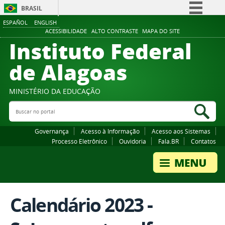
BRASIL
ESPAÑOL
ENGLISH
Simplifique!
ACESSIBILIDADE
ALTO CONTRASTE
MAPA DO SITE
Instituto Federal
Comunica BR
Participe
de Alagoas
Acesso à informação
Legislação
MINISTÉRIO DA EDUCAÇÃO
Buscar no portal
Canais
Bus
Governança
Acesso à Informação
Acesso aos Sistemas
Processo Eletrônico
Ouvidoria
Fala.BR
Contatos
Calendário 2023 -