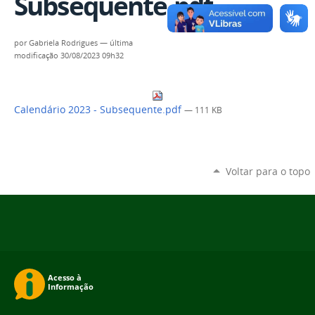
Subsequente.pdf
por
Gabriela Rodrigues
—
última
modificação
30/08/2023 09h32
Calendário 2023 - Subsequente.pdf
— 111 KB
Voltar para o topo