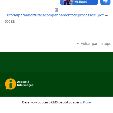
Tutorialparaaberturaeacompanhamentodeprocessos1.pdf
—
500 KB
Voltar para o topo
Desenvolvido com o CMS de código aberto
Plone