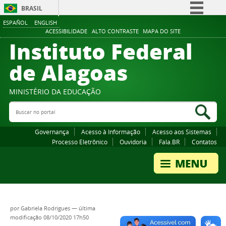
BRASIL
ESPAÑOL
ENGLISH
Simplifique!
ACESSIBILIDADE
ALTO CONTRASTE
MAPA DO SITE
Instituto Federal
Comunica BR
Participe
de Alagoas
Acesso à informação
Legislação
MINISTÉRIO DA EDUCAÇÃO
Buscar no portal
Canais
Bus
Governança
Acesso à Informação
Acesso aos Sistemas
Processo Eletrônico
Ouvidoria
Fala.BR
Contatos
por
Gabriela Rodrigues
—
última
modificação
08/10/2020 17h50