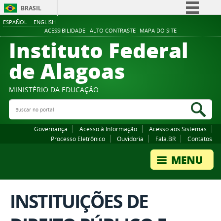
BRASIL
ESPAÑOL
ENGLISH
Simplifique!
ACESSIBILIDADE
ALTO CONTRASTE
MAPA DO SITE
Instituto Federal
Comunica BR
Participe
de Alagoas
Acesso à informação
Legislação
MINISTÉRIO DA EDUCAÇÃO
Buscar no portal
Canais
Bus
Governança
Acesso à Informação
Acesso aos Sistemas
Processo Eletrônico
Ouvidoria
Fala.BR
Contatos
INSTITUIÇÕES DE