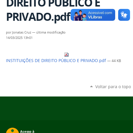
DIREITO PÚBLICO E
PRIVADO.pdf
por
Jonatas Cruz
—
última modificação
14/03/2025 13h01
INSTITUIÇÕES DE DIREITO PÚBLICO E PRIVADO.pdf
— 44 KB
Voltar para o topo