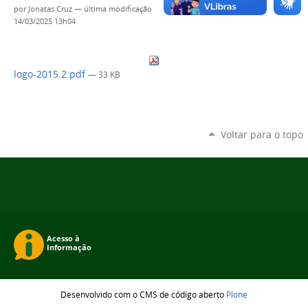
por
Jonatas Cruz
—
última modificação
14/03/2025 13h04
logo-2015.2.pdf
— 33 KB
Voltar para o topo
Desenvolvido com o CMS de código aberto
Plone