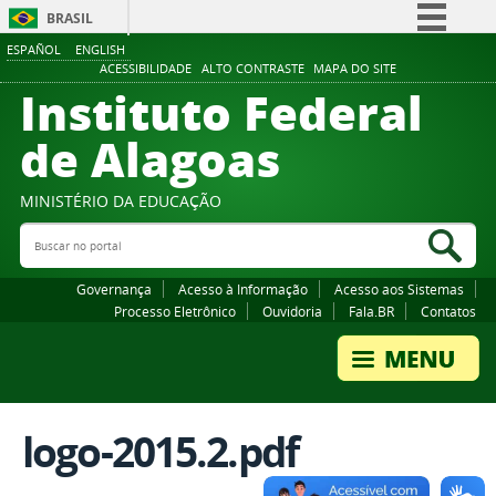
BRASIL
ESPAÑOL
ENGLISH
Simplifique!
ACESSIBILIDADE
ALTO CONTRASTE
MAPA DO SITE
Instituto Federal
Comunica BR
Participe
de Alagoas
Acesso à informação
Legislação
MINISTÉRIO DA EDUCAÇÃO
Buscar no portal
Canais
Bus
Governança
Acesso à Informação
Acesso aos Sistemas
Processo Eletrônico
Ouvidoria
Fala.BR
Contatos
logo-2015.2.pdf