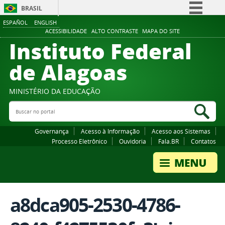
BRASIL
ESPAÑOL
ENGLISH
Simplifique!
ACESSIBILIDADE
ALTO CONTRASTE
MAPA DO SITE
Instituto Federal
Comunica BR
Participe
de Alagoas
Acesso à informação
Legislação
MINISTÉRIO DA EDUCAÇÃO
Buscar no portal
Canais
Bus
Governança
Acesso à Informação
Acesso aos Sistemas
Processo Eletrônico
Ouvidoria
Fala.BR
Contatos
a8dca905-2530-4786-