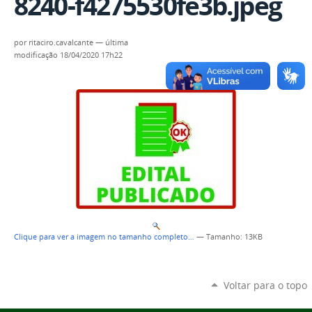
8240-f4275530fe3b.jpeg
por
ritaciro.cavalcante
—
última
modificação
18/04/2020 17h22
Clique para ver a imagem no tamanho completo…
—
Tamanho
: 13KB
Voltar para o topo