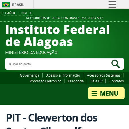
BRASIL
ESPAÑOL
ENGLISH
Simplifique!
ACESSIBILIDADE
ALTO CONTRASTE
MAPA DO SITE
Instituto Federal
Comunica BR
Participe
de Alagoas
Acesso à informação
Legislação
MINISTÉRIO DA EDUCAÇÃO
Buscar no portal
Canais
Bus
Governança
Acesso à Informação
Acesso aos Sistemas
Processo Eletrônico
Ouvidoria
Fala.BR
Contatos
PIT - Clewerton dos