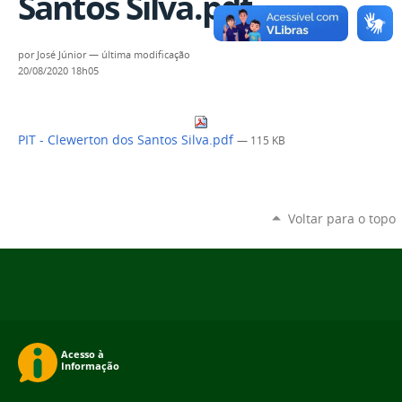
Santos Silva.pdf
por
José Júnior
—
última modificação
20/08/2020 18h05
PIT - Clewerton dos Santos Silva.pdf
— 115 KB
Voltar para o topo