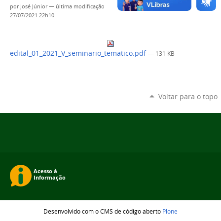
por
José Júnior
—
última modificação
27/07/2021 22h10
edital_01_2021_V_seminario_tematico.pdf
— 131 KB
Voltar para o topo
Desenvolvido com o CMS de código aberto
Plone