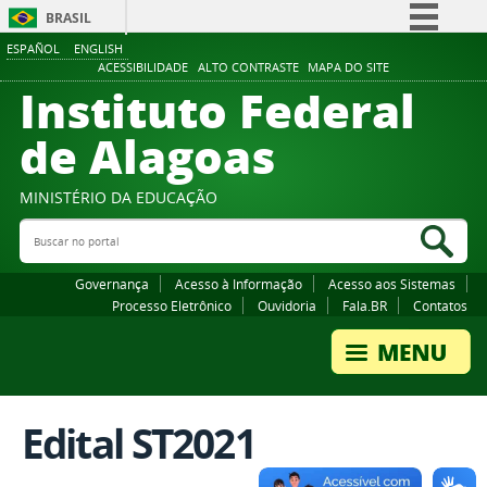
BRASIL
ESPAÑOL
ENGLISH
Simplifique!
ACESSIBILIDADE
ALTO CONTRASTE
MAPA DO SITE
Instituto Federal
Comunica BR
Participe
de Alagoas
Acesso à informação
Legislação
MINISTÉRIO DA EDUCAÇÃO
Buscar no portal
Canais
Bus
Governança
Acesso à Informação
Acesso aos Sistemas
Processo Eletrônico
Ouvidoria
Fala.BR
Contatos
Edital ST2021