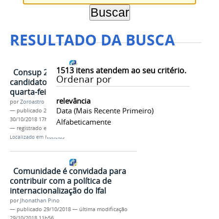
RESULTADO DA BUSCA
1513
itens atendem ao seu critério.
Consup 2018-2020: conheça os
Ordenar por
candidatos; eleição ocorre na
quarta-feira, 31
relevância
por
Zoroastro Neto
Data (mais Recente Primeiro)
—
publicado
26/10/2018
—
última modificação
30/10/2018 17h04
Alfabeticamente
— registrado em:
Aluno
,
Servidor
Localizado em
Notícias
Comunidade é convidada para
contribuir com a política de
internacionalização do Ifal
por
Jhonathan Pino
—
publicado
29/10/2018
—
última modificação
29/10/2018 11h56