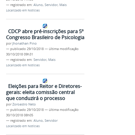
— registrado em:
Aluno
,
Servidor
,
Mais
Localizado em
Notícias
CDCP abre pré-inscrições para 5º
Congresso Brasileiro de Psicologia
por
Jhonathan Pino
—
publicado
29/10/2018
—
última modificação
30/10/2018 09h31
— registrado em:
Servidor
,
Mais
Localizado em
Notícias
Eleições para Reitor e Diretores-
gerais: eleita comissão central
que conduzirá o processo
por
Zoroastro Neto
—
publicado
29/10/2018
—
última modificação
30/10/2018 08h05
— registrado em:
Aluno
,
Servidor
Localizado em
Notícias