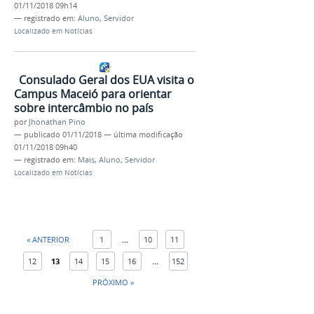
01/11/2018 09h14
— registrado em:
Aluno
,
Servidor
Localizado em
Notícias
Consulado Geral dos EUA visita o
Campus Maceió para orientar
sobre intercâmbio no país
por
Jhonathan Pino
—
publicado
01/11/2018
—
última modificação
01/11/2018 09h40
— registrado em:
Mais
,
Aluno
,
Servidor
Localizado em
Notícias
« ANTERIOR
1
...
10
11
12
13
14
15
16
...
152
PRÓXIMO »