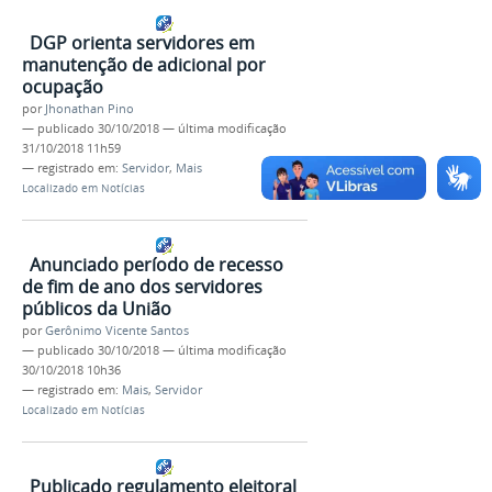
DGP orienta servidores em
manutenção de adicional por
ocupação
por
Jhonathan Pino
—
publicado
30/10/2018
—
última modificação
31/10/2018 11h59
— registrado em:
Servidor
,
Mais
Localizado em
Notícias
Anunciado período de recesso
de fim de ano dos servidores
públicos da União
por
Gerônimo Vicente Santos
—
publicado
30/10/2018
—
última modificação
30/10/2018 10h36
— registrado em:
Mais
,
Servidor
Localizado em
Notícias
Publicado regulamento eleitoral