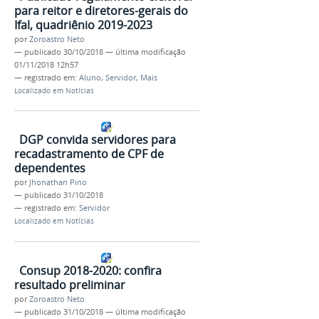
para reitor e diretores-gerais do
Ifal, quadriênio 2019-2023
por
Zoroastro Neto
—
publicado
30/10/2018
—
última modificação
01/11/2018 12h57
— registrado em:
Aluno
,
Servidor
,
Mais
Localizado em
Notícias
DGP convida servidores para
recadastramento de CPF de
dependentes
por
Jhonathan Pino
—
publicado
31/10/2018
— registrado em:
Servidor
Localizado em
Notícias
Consup 2018-2020: confira
resultado preliminar
por
Zoroastro Neto
—
publicado
31/10/2018
—
última modificação