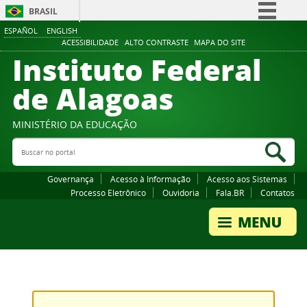
BRASIL
ESPAÑOL
ENGLISH
Simplifique!
ACESSIBILIDADE
ALTO CONTRASTE
MAPA DO SITE
Instituto Federal
Comunica BR
Participe
de Alagoas
Acesso à informação
Legislação
MINISTÉRIO DA EDUCAÇÃO
Buscar no portal
Canais
Bus
Governança
Acesso à Informação
Acesso aos Sistemas
Processo Eletrônico
Ouvidoria
Fala.BR
Contatos