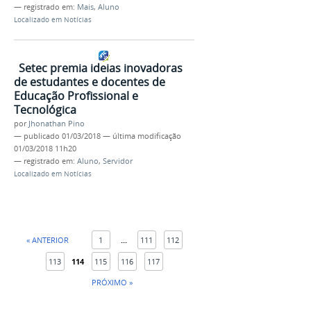
— registrado em:
Mais
,
Aluno
Localizado em
Notícias
Setec premia ideias inovadoras
de estudantes e docentes de
Educação Profissional e
Tecnológica
por
Jhonathan Pino
—
publicado
01/03/2018
—
última modificação
01/03/2018 11h20
— registrado em:
Aluno
,
Servidor
Localizado em
Notícias
« ANTERIOR
1
...
111
112
113
114
115
116
117
PRÓXIMO »