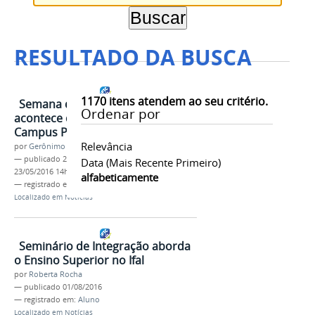
RESULTADO DA BUSCA
1170
itens atendem ao seu critério.
Semana de Meio Ambiente
Ordenar por
acontece de 7 a 9 de junho no
Campus Penedo
Relevância
por
Gerônimo Vicente Santos
—
publicado
23/05/2016
—
última modificação
Data (mais Recente Primeiro)
23/05/2016 14h35
alfabeticamente
— registrado em:
Mais
,
Aluno
Localizado em
Notícias
Seminário de Integração aborda
o Ensino Superior no Ifal
por
Roberta Rocha
—
publicado
01/08/2016
— registrado em:
Aluno
Localizado em
Notícias