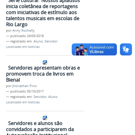
Série cultural “Nossos aplausos”
inicia coletânea de reportagens
com iniciativas de estímulo aos
talentos musicais em escolas de
Rio Largo
por
Anny Rochelly
—
publicado
24/05/2018
— registrado em:
Aluno
,
Servidor
Localizado em
Notícias
Servidores apresentam obras e
promovem troca de livros em
Bienal
por
Jhonathan Pino
—
publicado
05/10/2017
— registrado em:
Servidor
,
Aluno
Localizado em
Notícias
Servidores e alunos são
convidados a participarem da