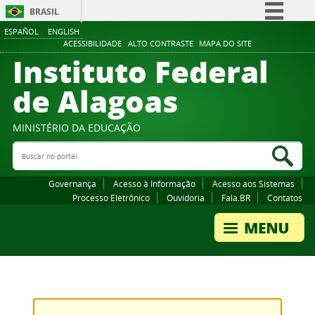
BRASIL
ESPAÑOL
ENGLISH
Simplifique!
ACESSIBILIDADE
ALTO CONTRASTE
MAPA DO SITE
Instituto Federal
Comunica BR
Participe
de Alagoas
Acesso à informação
Legislação
MINISTÉRIO DA EDUCAÇÃO
Buscar no portal
Canais
Bus
Governança
Acesso à Informação
Acesso aos Sistemas
Processo Eletrônico
Ouvidoria
Fala.BR
Contatos