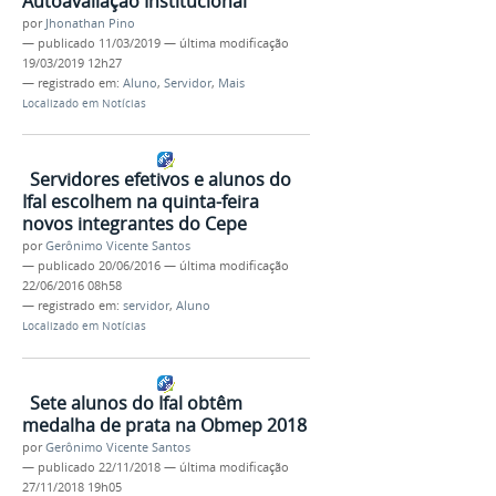
Autoavaliação Institucional
por
Jhonathan Pino
—
publicado
11/03/2019
—
última modificação
19/03/2019 12h27
— registrado em:
Aluno
,
Servidor
,
Mais
Localizado em
Notícias
Servidores efetivos e alunos do
Ifal escolhem na quinta-feira
novos integrantes do Cepe
por
Gerônimo Vicente Santos
—
publicado
20/06/2016
—
última modificação
22/06/2016 08h58
— registrado em:
servidor
,
Aluno
Localizado em
Notícias
Sete alunos do Ifal obtêm
medalha de prata na Obmep 2018
por
Gerônimo Vicente Santos
—
publicado
22/11/2018
—
última modificação
27/11/2018 19h05