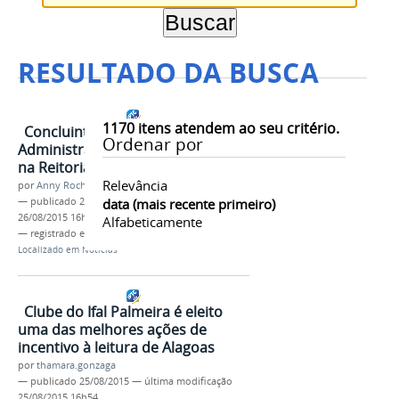
RESULTADO DA BUSCA
1170
itens atendem ao seu critério.
Concluinte de curso EAD em
Ordenar por
Administração Pública cola grau
na Reitoria
Relevância
por
Anny Rochelly
—
publicado
26/08/2015
data (mais recente primeiro)
—
última modificação
26/08/2015 16h49
Alfabeticamente
— registrado em:
Aluno
Localizado em
Notícias
Clube do Ifal Palmeira é eleito
uma das melhores ações de
incentivo à leitura de Alagoas
por
thamara.gonzaga
—
publicado
25/08/2015
—
última modificação
25/08/2015 16h54