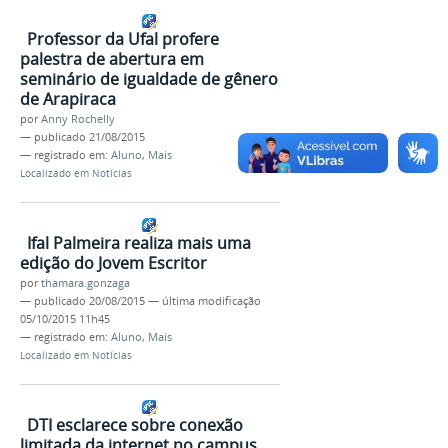
Professor da Ufal profere
palestra de abertura em
seminário de igualdade de gênero
de Arapiraca
por
Anny Rochelly
—
publicado
21/08/2015
— registrado em:
Aluno
,
Mais
Localizado em
Notícias
Ifal Palmeira realiza mais uma
edição do Jovem Escritor
por
thamara.gonzaga
—
publicado
20/08/2015
—
última modificação
05/10/2015 11h45
— registrado em:
Aluno
,
Mais
Localizado em
Notícias
DTI esclarece sobre conexão
limitada da internet no campus