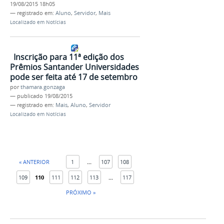
19/08/2015 18h05
— registrado em:
Aluno
,
Servidor
,
Mais
Localizado em
Notícias
Inscrição para 11ª edição dos
Prêmios Santander Universidades
pode ser feita até 17 de setembro
por
thamara.gonzaga
—
publicado
19/08/2015
— registrado em:
Mais
,
Aluno
,
Servidor
Localizado em
Notícias
« ANTERIOR
1
...
107
108
109
110
111
112
113
...
117
PRÓXIMO »