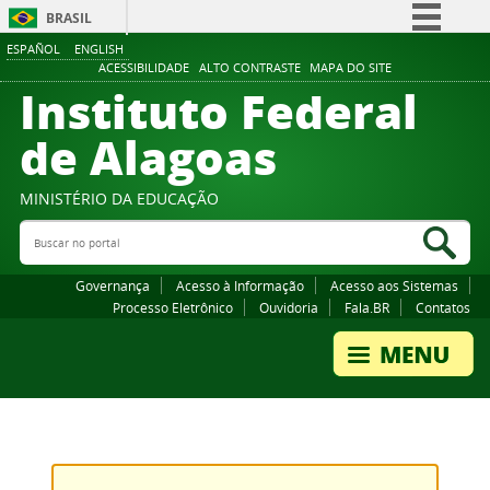
BRASIL
ESPAÑOL
ENGLISH
Simplifique!
ACESSIBILIDADE
ALTO CONTRASTE
MAPA DO SITE
Instituto Federal
Comunica BR
Participe
de Alagoas
Acesso à informação
Legislação
MINISTÉRIO DA EDUCAÇÃO
Buscar no portal
Canais
Bus
Governança
Acesso à Informação
Acesso aos Sistemas
Processo Eletrônico
Ouvidoria
Fala.BR
Contatos