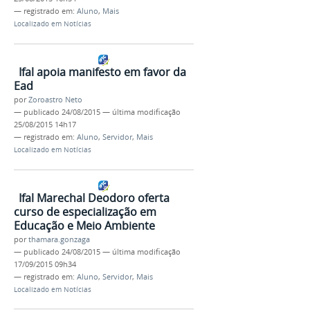
— registrado em:
Aluno
,
Mais
Localizado em
Notícias
Ifal apoia manifesto em favor da
Ead
por
Zoroastro Neto
—
publicado
24/08/2015
—
última modificação
25/08/2015 14h17
— registrado em:
Aluno
,
Servidor
,
Mais
Localizado em
Notícias
Ifal Marechal Deodoro oferta
curso de especialização em
Educação e Meio Ambiente
por
thamara.gonzaga
—
publicado
24/08/2015
—
última modificação
17/09/2015 09h34
— registrado em:
Aluno
,
Servidor
,
Mais
Localizado em
Notícias