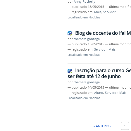
por
Anny Rochelly
—
publicado
15/05/2015
—
última modifi
— registrado em:
Mais
,
Servidor
Localizado em
Notícias
Blog de docente do Ifal M
por
thamara.gonzaga
—
publicado
15/05/2015
—
última modifi
— registrado em:
Servidor
,
Mais
Localizado em
Notícias
Inscrição para o curso Ge
ser feita até 12 de junho
por
thamara.gonzaga
—
publicado
14/05/2015
—
última modifi
— registrado em:
Aluno
,
Servidor
,
Mais
Localizado em
Notícias
« ANTERIOR
1