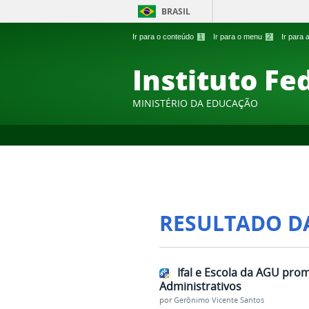
BRASIL
Ir para o conteúdo
1
Ir para o menu
2
Ir para
Instituto Fe
MINISTÉRIO DA EDUCAÇÃO
RESULTADO D
Ifal e Escola da AGU pro
Administrativos
por
Gerônimo Vicente Santos