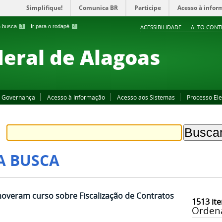
Simplifique!
Comunica BR
Participe
Acesso à infor
 a busca
3
Ir para o rodapé
4
ACESSIBILIDADE
ALTO CONT
deral de Alagoas
Governança
Acesso à Informação
Acesso aos Sistemas
Processo Ele
A BUSCA
moveram curso sobre Fiscalização de Contratos
1513
ite
Orden