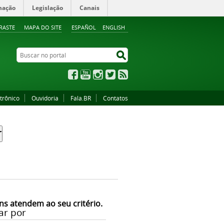
mação
Legislação
Canais
RASTE
MAPA DO SITE
ESPAÑOL
ENGLISH
Buscar no portal
Buscar no portal
Facebook
YouTube
Instagram
Twitter
RSS
trônico
Ouvidoria
Fala.BR
Contatos
ns atendem ao seu critério.
ar por