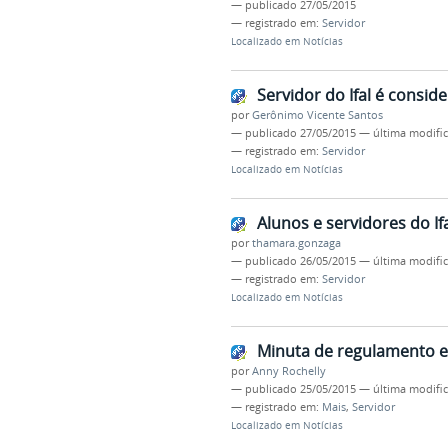
—
publicado
27/05/2015
— registrado em:
Servidor
Localizado em
Notícias
Servidor do Ifal é consi
por
Gerônimo Vicente Santos
—
publicado
27/05/2015
—
última modifi
— registrado em:
Servidor
Localizado em
Notícias
Alunos e servidores do If
por
thamara.gonzaga
—
publicado
26/05/2015
—
última modifi
— registrado em:
Servidor
Localizado em
Notícias
Minuta de regulamento el
por
Anny Rochelly
—
publicado
25/05/2015
—
última modifi
— registrado em:
Mais
,
Servidor
Localizado em
Notícias