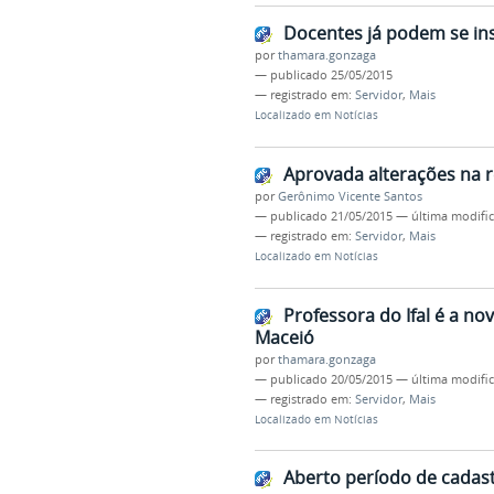
Docentes já podem se ins
por
thamara.gonzaga
—
publicado
25/05/2015
— registrado em:
Servidor
,
Mais
Localizado em
Notícias
Aprovada alterações na r
por
Gerônimo Vicente Santos
—
publicado
21/05/2015
—
última modifi
— registrado em:
Servidor
,
Mais
Localizado em
Notícias
Professora do Ifal é a no
Maceió
por
thamara.gonzaga
—
publicado
20/05/2015
—
última modifi
— registrado em:
Servidor
,
Mais
Localizado em
Notícias
Aberto período de cadastr