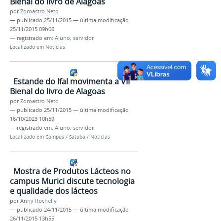
Bienal do livro de Alagoas
por
Zoroastro Neto
—
publicado
25/11/2015
—
última modificação
25/11/2015 09h06
— registrado em:
Aluno
,
servidor
Localizado em
Notícias
Estande do Ifal movimenta a VII
Bienal do livro de Alagoas
por
Zoroastro Neto
—
publicado
25/11/2015
—
última modificação
16/10/2023 10h59
— registrado em:
Aluno
,
servidor
Localizado em
Campus
/
Satuba
/
Notícias
Mostra de Produtos Lácteos no
campus Murici discute tecnologia
e qualidade dos lácteos
por
Anny Rochelly
—
publicado
24/11/2015
—
última modificação
26/11/2015 13h55