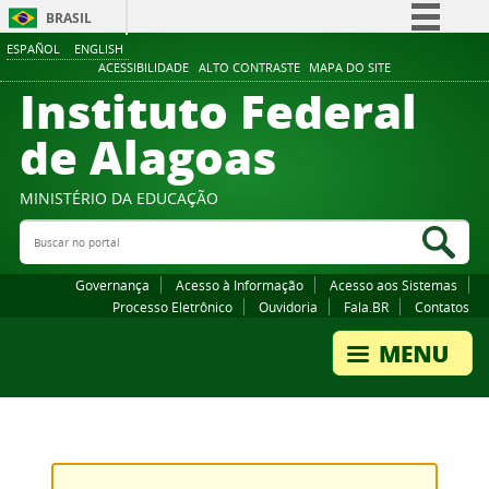
BRASIL
ESPAÑOL
ENGLISH
Simplifique!
ACESSIBILIDADE
ALTO CONTRASTE
MAPA DO SITE
Instituto Federal
Comunica BR
Participe
de Alagoas
Acesso à informação
Legislação
MINISTÉRIO DA EDUCAÇÃO
Buscar no portal
Canais
Bus
Governança
Acesso à Informação
Acesso aos Sistemas
Processo Eletrônico
Ouvidoria
Fala.BR
Contatos