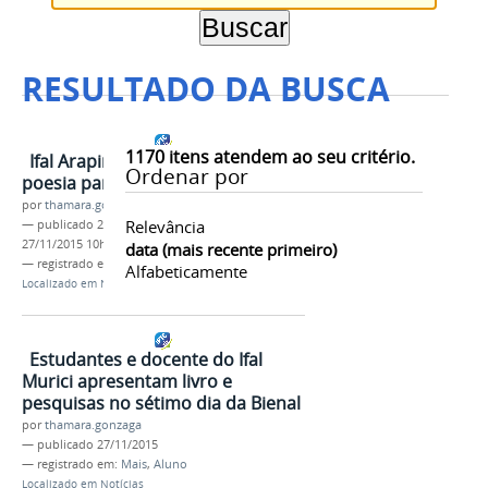
RESULTADO DA BUSCA
1170
itens atendem ao seu critério.
Ifal Arapiraca leva música e
Ordenar por
poesia para a Bienal
por
thamara.gonzaga
Relevância
—
publicado
27/11/2015
—
última modificação
27/11/2015 10h07
data (mais recente primeiro)
— registrado em:
Mais
,
Aluno
Alfabeticamente
Localizado em
Notícias
Estudantes e docente do Ifal
Murici apresentam livro e
pesquisas no sétimo dia da Bienal
por
thamara.gonzaga
—
publicado
27/11/2015
— registrado em:
Mais
,
Aluno
Localizado em
Notícias