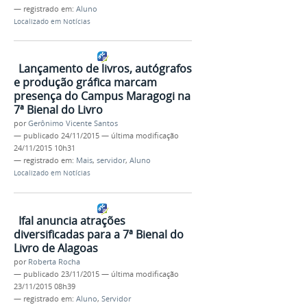
— registrado em:
Aluno
Localizado em
Notícias
Lançamento de livros, autógrafos
e produção gráfica marcam
presença do Campus Maragogi na
7ª Bienal do Livro
por
Gerônimo Vicente Santos
—
publicado
24/11/2015
—
última modificação
24/11/2015 10h31
— registrado em:
Mais
,
servidor
,
Aluno
Localizado em
Notícias
Ifal anuncia atrações
diversificadas para a 7ª Bienal do
Livro de Alagoas
por
Roberta Rocha
—
publicado
23/11/2015
—
última modificação
23/11/2015 08h39
— registrado em:
Aluno
,
Servidor