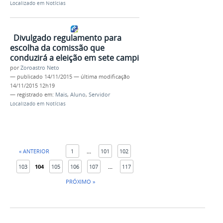
Localizado em
Notícias
Divulgado regulamento para
escolha da comissão que
conduzirá a eleição em sete campi
por
Zoroastro Neto
—
publicado
14/11/2015
—
última modificação
14/11/2015 12h19
— registrado em:
Mais
,
Aluno
,
Servidor
Localizado em
Notícias
« ANTERIOR
1
...
101
102
103
104
105
106
107
...
117
PRÓXIMO »