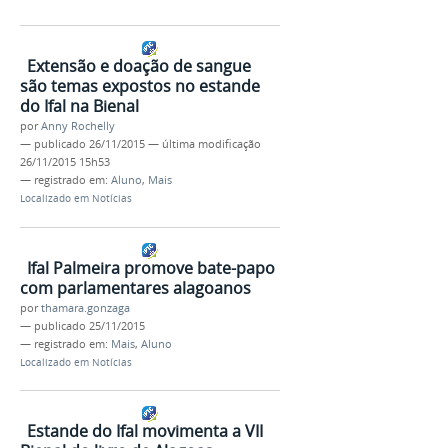
Extensão e doação de sangue
são temas expostos no estande
do Ifal na Bienal
por
Anny Rochelly
—
publicado
26/11/2015
—
última modificação
26/11/2015 15h53
— registrado em:
Aluno
,
Mais
Localizado em
Notícias
Ifal Palmeira promove bate-papo
com parlamentares alagoanos
por
thamara.gonzaga
—
publicado
25/11/2015
— registrado em:
Mais
,
Aluno
Localizado em
Notícias
Estande do Ifal movimenta a VII