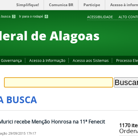
Simplifique!
Comunica BR
Participe
Acesso à infor
 a busca
3
Ir para o rodapé
4
ACESSIBILIDADE
ALTO CONT
deral de Alagoas
Governança
Acesso à Informação
Acesso aos Sistemas
Processo Ele
A BUSCA
Murici recebe Menção Honrosa na 11ª Fenecit
1170
ite
Orden
cação
29/09/2015 17h17