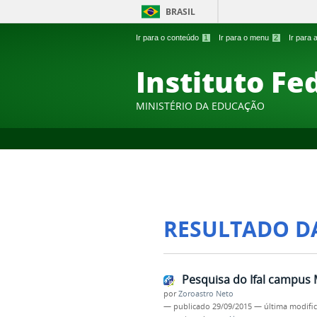
BRASIL
Ir para o conteúdo
1
Ir para o menu
2
Ir para
Instituto Fe
MINISTÉRIO DA EDUCAÇÃO
RESULTADO D
Pesquisa do Ifal campus 
por
Zoroastro Neto
—
publicado
29/09/2015
—
última modifi