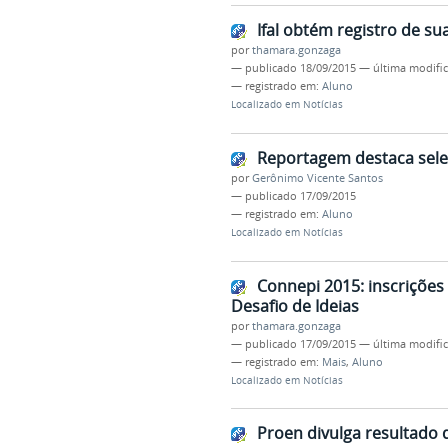
Ifal obtém registro de su
por
thamara.gonzaga
—
publicado
18/09/2015
—
última modifi
— registrado em:
Aluno
Localizado em
Notícias
Reportagem destaca seleç
por
Gerônimo Vicente Santos
—
publicado
17/09/2015
— registrado em:
Aluno
Localizado em
Notícias
Connepi 2015: inscrições
Desafio de Ideias
por
thamara.gonzaga
—
publicado
17/09/2015
—
última modifi
— registrado em:
Mais
,
Aluno
Localizado em
Notícias
Proen divulga resultado 