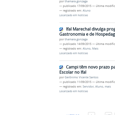
por
thamara.gonzaga
—
publicado
17/09/2015
—
última modifi
— registrado em:
Aluno
Localizado em
Notícias
Ifal Marechal divulga pr
Gastronomia e de Hospeda
por
thamara.gonzaga
—
publicado
14/09/2015
—
última modifi
— registrado em:
Aluno
,
Mais
Localizado em
Notícias
Campi têm novo prazo pa
Escolar no Ifal
por
Gerônimo Vicente Santos
—
publicado
11/09/2015
—
última modifi
— registrado em:
Servidor
,
Aluno
,
mais
Localizado em
Notícias