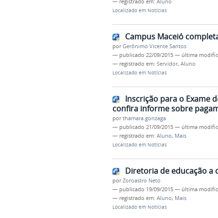
— registrado em:
Aluno
Localizado em
Notícias
Campus Maceió completa 1
por
Gerônimo Vicente Santos
—
publicado
22/09/2015
—
última modifi
— registrado em:
Servidor
,
Aluno
Localizado em
Notícias
Inscrição para o Exame de
confira informe sobre paga
por
thamara.gonzaga
—
publicado
21/09/2015
—
última modifi
— registrado em:
Aluno
,
Mais
Localizado em
Notícias
Diretoria de educação a 
por
Zoroastro Neto
—
publicado
19/09/2015
—
última modifi
— registrado em:
Aluno
,
Mais
Localizado em
Notícias