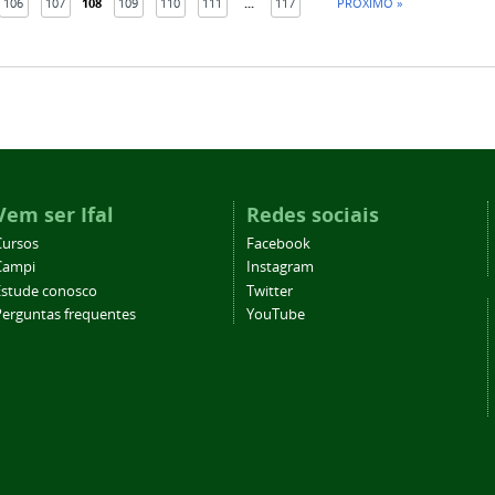
106
107
108
109
110
111
...
117
PRÓXIMO »
Vem ser Ifal
Redes sociais
Cursos
Facebook
Campi
Instagram
Estude conosco
Twitter
Perguntas frequentes
YouTube