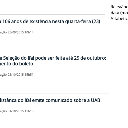
Relevânc
data (ma
Alfabeti
06 anos de existência nesta quarta-feira (23)
cação
23/09/2015 10h14
 Seleção do Ifal pode ser feita até 25 de outubro;
mento do boleto
cação
23/10/2015 15h51
distânca do Ifal emite comunicado sobre a UAB
cação
01/10/2015 11h18