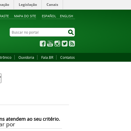
mação
Legislação
Canais
RASTE
MAPA DO SITE
ESPAÑOL
ENGLISH
Buscar no portal
Buscar no portal
Facebook
YouTube
Instagram
Twitter
RSS
trônico
Ouvidoria
Fala.BR
Contatos
ns atendem ao seu critério.
ar por