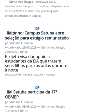
—
última modificação
18/09/2023 12h57
Localizado em
Campus
/
…
/
Notícias
/
Departamento
de assistência estudantil inaugura blog para
divulgação artística e cultural
Ifalzinho: Campus Satuba abre
seleção para estágio remunerado
por
Adriana Cirqueira
—
publicado
25/07/2025
—
última modificação
28/07/2025 10h36
Projeto visa dar apoio a
estudantes da EJA que trazem
seus filhos para as aulas durante
à noite
Localizado em
Campus
/
Satuba
/
Notícias
Ifal Satuba participa da 17ª
OBMEP
por
Adriana Cirqueira
—
publicado
08/06/2022
—
última modificação
16/10/2023 10h59