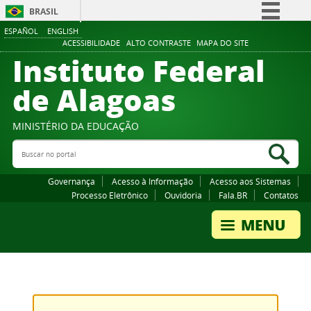
BRASIL
ESPAÑOL
ENGLISH
Simplifique!
ACESSIBILIDADE
ALTO CONTRASTE
MAPA DO SITE
Instituto Federal
Comunica BR
Participe
de Alagoas
Acesso à informação
Legislação
MINISTÉRIO DA EDUCAÇÃO
Buscar no portal
Canais
Bus
Governança
Acesso à Informação
Acesso aos Sistemas
Processo Eletrônico
Ouvidoria
Fala.BR
Contatos