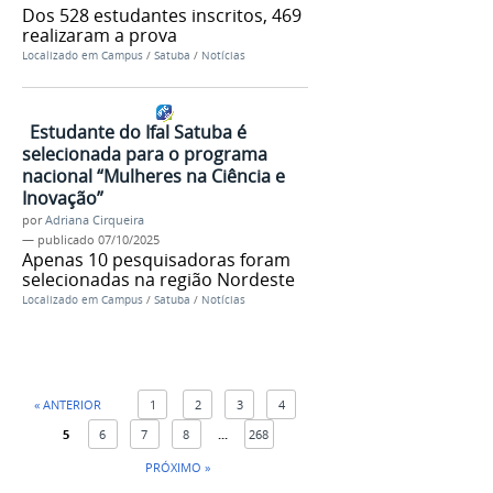
Dos 528 estudantes inscritos, 469
realizaram a prova
Localizado em
Campus
/
Satuba
/
Notícias
Estudante do Ifal Satuba é
selecionada para o programa
nacional “Mulheres na Ciência e
Inovação”
por
Adriana Cirqueira
—
publicado
07/10/2025
Apenas 10 pesquisadoras foram
selecionadas na região Nordeste
Localizado em
Campus
/
Satuba
/
Notícias
« ANTERIOR
1
2
3
4
5
6
7
8
...
268
PRÓXIMO »