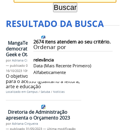
RESULTADO DA BUSCA
2674
itens atendem ao seu critério.
MangaTeca comunitária
Ordenar por
democratiza acesso à cultura
Geek e Otaku no Ifal Satuba
relevância
por
Adriana Cirqueira
Data (mais Recente Primeiro)
—
publicado
02/06/2023
—
última modificação
16/10/2023 10h59
Alfabeticamente
O objetivo do projeto é contribuir
para o acesso igualitário à leitura,
arte e educação
Localizado em
Campus
/
Satuba
/
Notícias
Diretoria de Administração
apresenta o Orçamento 2023
por
Adriana Cirqueira
—
publicado
31/05/2023
—
última modificação