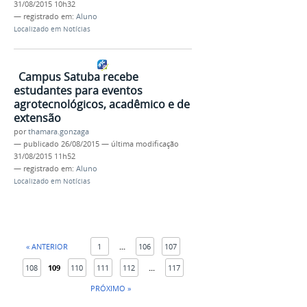
31/08/2015 10h32
— registrado em:
Aluno
Localizado em
Notícias
Campus Satuba recebe
estudantes para eventos
agrotecnológicos, acadêmico e de
extensão
por
thamara.gonzaga
—
publicado
26/08/2015
—
última modificação
31/08/2015 11h52
— registrado em:
Aluno
Localizado em
Notícias
« ANTERIOR
1
...
106
107
108
109
110
111
112
...
117
PRÓXIMO »