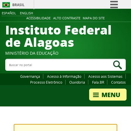
BRASIL
ESPAÑOL
ENGLISH
Simplifique!
ACESSIBILIDADE
ALTO CONTRASTE
MAPA DO SITE
Instituto Federal
Comunica BR
Participe
de Alagoas
Acesso à informação
Legislação
MINISTÉRIO DA EDUCAÇÃO
Buscar no portal
Canais
Bus
Governança
Acesso à Informação
Acesso aos Sistemas
Processo Eletrônico
Ouvidoria
Fala.BR
Contatos