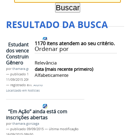
RESULTADO DA BUSCA
1170
itens atendem ao seu critério.
Estudante do Ifal Arapiraca é um
Ordenar por
dos vencedores do Prêmio
Construindo a Igualdade de
Gênero
Relevância
data (mais recente primeiro)
por
thamara.gonzaga
—
publicado
10/09/2015
Alfabeticamente
—
última modificação
11/09/2015 20h09
— registrado em:
Aluno
Localizado em
Notícias
“Em Ação” ainda está com
inscrições abertas
por
thamara.gonzaga
—
publicado
09/09/2015
—
última modificação
16/09/2015 08h50