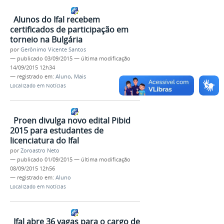
Alunos do Ifal recebem
certificados de participação em
torneio na Bulgária
por
Gerônimo Vicente Santos
—
publicado
03/09/2015
—
última modificação
14/09/2015 12h34
— registrado em:
Aluno
,
Mais
Localizado em
Notícias
Proen divulga novo edital Pibid
2015 para estudantes de
licenciatura do Ifal
por
Zoroastro Neto
—
publicado
01/09/2015
—
última modificação
08/09/2015 12h56
— registrado em:
Aluno
Localizado em
Notícias
Ifal abre 36 vagas para o cargo de