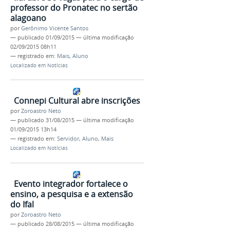
professor do Pronatec no sertão
alagoano
por
Gerônimo Vicente Santos
—
publicado
01/09/2015
—
última modificação
02/09/2015 08h11
— registrado em:
Mais
,
Aluno
Localizado em
Notícias
Connepi Cultural abre inscrições
por
Zoroastro Neto
—
publicado
31/08/2015
—
última modificação
01/09/2015 13h14
— registrado em:
Servidor
,
Aluno
,
Mais
Localizado em
Notícias
Evento integrador fortalece o
ensino, a pesquisa e a extensão
do Ifal
por
Zoroastro Neto
—
publicado
28/08/2015
—
última modificação