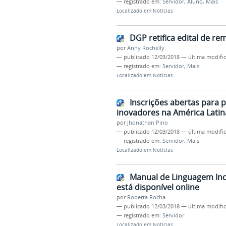
— registrado em:
Servidor
,
Aluno
,
Mais
Localizado em
Notícias
DGP retifica edital de re
por
Anny Rochelly
—
publicado
12/03/2018
—
última modifi
— registrado em:
Servidor
,
Mais
Localizado em
Notícias
Inscrições abertas para 
inovadores na América Latin
por
Jhonathan Pino
—
publicado
12/03/2018
—
última modifi
— registrado em:
Servidor
,
Mais
Localizado em
Notícias
Manual de Linguagem Incl
está disponível online
por
Roberta Rocha
—
publicado
12/03/2018
—
última modifi
— registrado em:
Servidor
Localizado em
Notícias