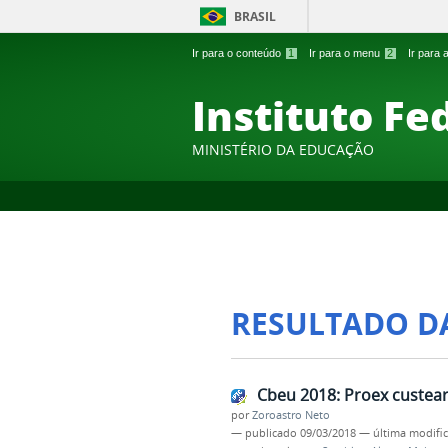
BRASIL
Ir para o conteúdo
1
Ir para o menu
2
Ir para
Instituto Fe
MINISTÉRIO DA EDUCAÇÃO
RESULTADO D
Cbeu 2018: Proex custear
por
Zoroastro Neto
—
publicado
09/03/2018
—
última modifi