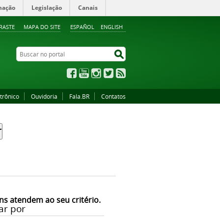
mação
Legislação
Canais
RASTE
MAPA DO SITE
ESPAÑOL
ENGLISH
Buscar no portal
Buscar no portal
Facebook
YouTube
Instagram
Twitter
RSS
trônico
Ouvidoria
Fala.BR
Contatos
ns atendem ao seu critério.
ar por