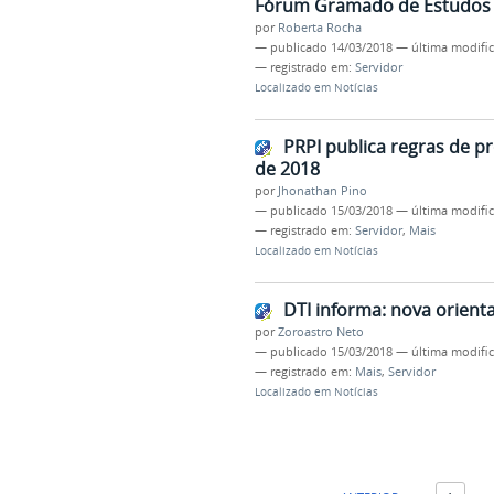
Fórum Gramado de Estudos T
por
Roberta Rocha
—
publicado
14/03/2018
—
última modifi
— registrado em:
Servidor
Localizado em
Notícias
PRPI publica regras de 
de 2018
por
Jhonathan Pino
—
publicado
15/03/2018
—
última modifi
— registrado em:
Servidor
,
Mais
Localizado em
Notícias
DTI informa: nova orient
por
Zoroastro Neto
—
publicado
15/03/2018
—
última modifi
— registrado em:
Mais
,
Servidor
Localizado em
Notícias