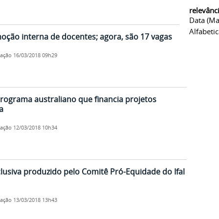
relevânc
Data (ma
Alfabeti
moção interna de docentes; agora, são 17 vagas
cação
16/03/2018 09h29
programa australiano que financia projetos
a
cação
12/03/2018 10h34
usiva produzido pelo Comitê Pró-Equidade do Ifal
cação
13/03/2018 13h43