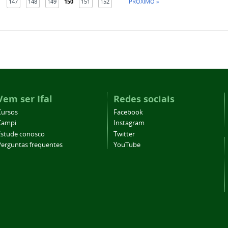
147
148
149
150
151
152
PRÓXIMO »
Vem ser Ifal
Redes sociais
Cursos
Facebook
Campi
Instagram
Estude conosco
Twitter
Perguntas frequentes
YouTube