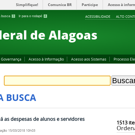
Simplifique!
Comunica BR
Participe
Acesso à infor
 a busca
3
Ir para o rodapé
4
ACESSIBILIDADE
ALTO CONT
deral de Alagoas
Governança
Acesso à Informação
Acesso aos Sistemas
Processo Ele
A BUSCA
á as despesas de alunos e servidores
1513
ite
Orden
cação
15/03/2018 10h03