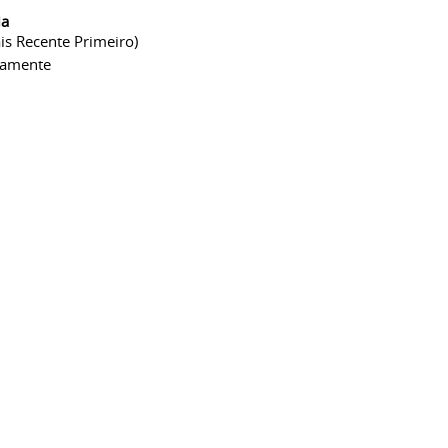
ia
is Recente Primeiro)
camente