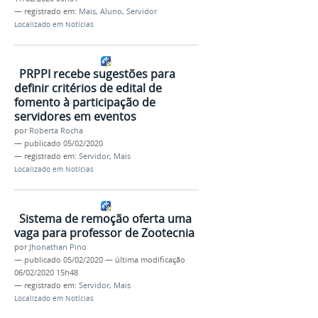
— registrado em:
Mais
,
Aluno
,
Servidor
Localizado em
Notícias
PRPPI recebe sugestões para
definir critérios de edital de
fomento à participação de
servidores em eventos
por
Roberta Rocha
—
publicado
05/02/2020
— registrado em:
Servidor
,
Mais
Localizado em
Notícias
Sistema de remoção oferta uma
vaga para professor de Zootecnia
por
Jhonathan Pino
—
publicado
05/02/2020
—
última modificação
06/02/2020 15h48
— registrado em:
Servidor
,
Mais
Localizado em
Notícias