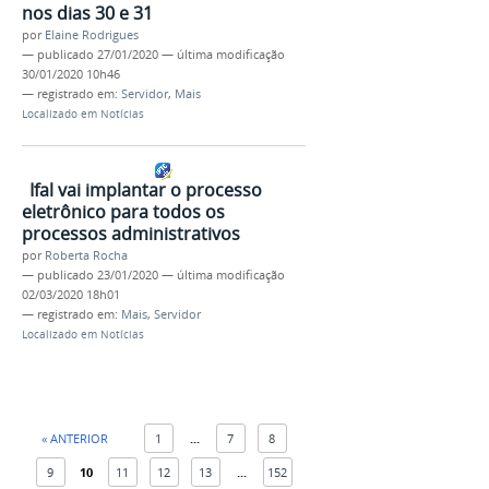
nos dias 30 e 31
por
Elaine Rodrigues
—
publicado
27/01/2020
—
última modificação
30/01/2020 10h46
— registrado em:
Servidor
,
Mais
Localizado em
Notícias
Ifal vai implantar o processo
eletrônico para todos os
processos administrativos
por
Roberta Rocha
—
publicado
23/01/2020
—
última modificação
02/03/2020 18h01
— registrado em:
Mais
,
Servidor
Localizado em
Notícias
« ANTERIOR
1
...
7
8
9
10
11
12
13
...
152