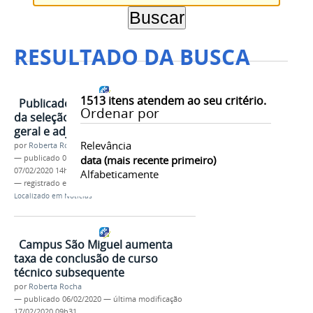
RESULTADO DA BUSCA
1513
itens atendem ao seu critério.
Publicado resultado preliminar
Ordenar por
da seleção para coordenação-
geral e adjunta da UAB/Ifal
Relevância
por
Roberta Rocha
—
publicado
07/02/2020
data (mais recente primeiro)
—
última modificação
07/02/2020 14h39
Alfabeticamente
— registrado em:
Mais
,
Servidor
Localizado em
Notícias
Campus São Miguel aumenta
taxa de conclusão de curso
técnico subsequente
por
Roberta Rocha
—
publicado
06/02/2020
—
última modificação
17/02/2020 09h31