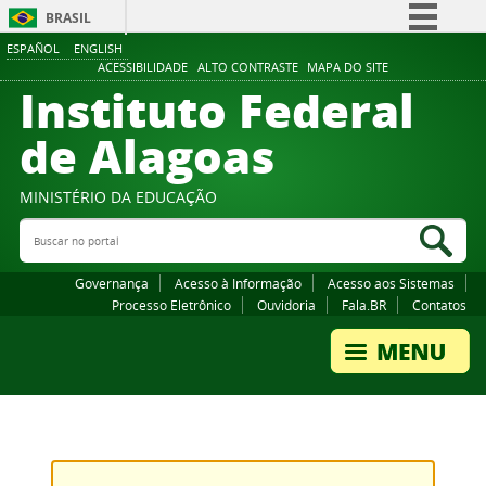
BRASIL
ESPAÑOL
ENGLISH
Simplifique!
ACESSIBILIDADE
ALTO CONTRASTE
MAPA DO SITE
Instituto Federal
Comunica BR
Participe
de Alagoas
Acesso à informação
Legislação
MINISTÉRIO DA EDUCAÇÃO
Buscar no portal
Canais
Bus
Governança
Acesso à Informação
Acesso aos Sistemas
Processo Eletrônico
Ouvidoria
Fala.BR
Contatos