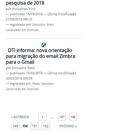
pesquisa de 2018
por
Jhonathan Pino
—
publicado
15/03/2018
—
última modificação
21/03/2018 09h10
— registrado em:
Servidor
,
Mais
Localizado em
Notícias
DTI informa: nova orientação
para migração do email Zimbra
para o Gmail
por
Zoroastro Neto
—
publicado
15/03/2018
—
última modificação
20/03/2018 09h59
— registrado em:
Mais
,
Servidor
Localizado em
Notícias
« ANTERIOR
1
...
147
148
149
150
151
152
PRÓXIMO »