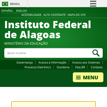
BRASIL
ESPAÑOL
ENGLISH
Simplifique!
ACESSIBILIDADE
ALTO CONTRASTE
MAPA DO SITE
Instituto Federal
Comunica BR
Participe
de Alagoas
Acesso à informação
Legislação
MINISTÉRIO DA EDUCAÇÃO
Buscar no portal
Canais
Bus
Governança
Acesso à Informação
Acesso aos Sistemas
Processo Eletrônico
Ouvidoria
Fala.BR
Contatos