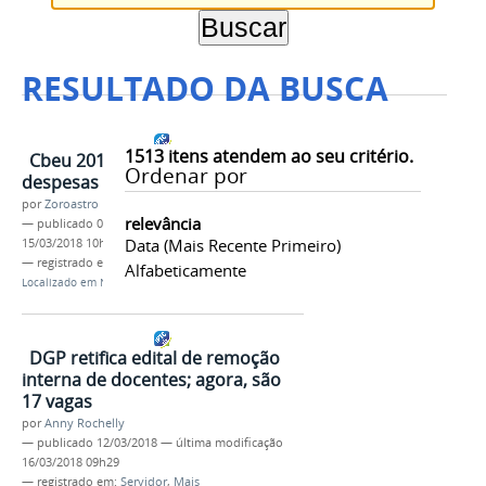
RESULTADO DA BUSCA
1513
itens atendem ao seu critério.
Cbeu 2018: Proex custeará as
Ordenar por
despesas de alunos e servidores
por
Zoroastro Neto
relevância
—
publicado
09/03/2018
—
última modificação
Data (mais Recente Primeiro)
15/03/2018 10h03
— registrado em:
Servidor
,
Aluno
,
Mais
Alfabeticamente
Localizado em
Notícias
DGP retifica edital de remoção
interna de docentes; agora, são
17 vagas
por
Anny Rochelly
—
publicado
12/03/2018
—
última modificação
16/03/2018 09h29
— registrado em:
Servidor
,
Mais