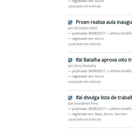
— registrado em:
Aluno
Localizado em
Notícias
Proen realiza aula inaugu
por
Zoroastro Neto
—
publicado
30/08/2017
—
última modifi
— registrado em:
Aluno
Localizado em
Notícias
Ifal Batalha aprova oito
por
Anny Rochelly
—
publicado
30/08/2017
—
última modifi
— registrado em:
Aluno
Localizado em
Notícias
Ifal divulga lista de tra
por
Jhonathan Pino
—
publicado
30/08/2017
—
última modifi
— registrado em:
Mais
,
Aluno
,
Servidor
Localizado em
Notícias