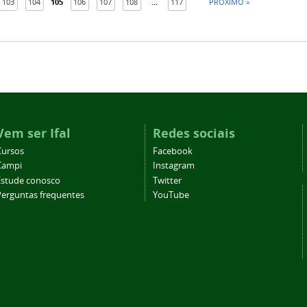
103
104
105
106
107
108
...
117
PRÓXIMO »
Vem ser Ifal
Redes sociais
Cursos
Facebook
Campi
Instagram
Estude conosco
Twitter
Perguntas frequentes
YouTube