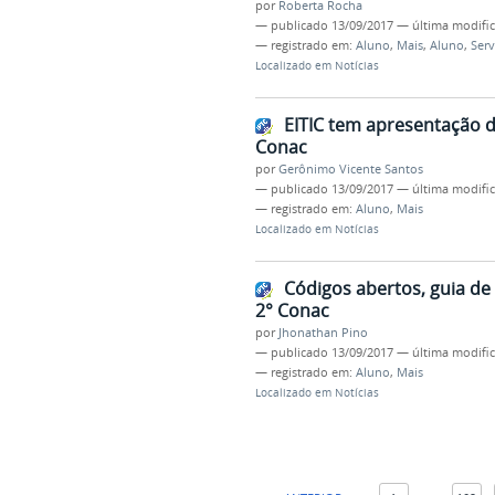
por
Roberta Rocha
—
publicado
13/09/2017
—
última modifi
— registrado em:
Aluno
,
Mais
,
Aluno
,
Serv
Localizado em
Notícias
EITIC tem apresentação d
Conac
por
Gerônimo Vicente Santos
—
publicado
13/09/2017
—
última modifi
— registrado em:
Aluno
,
Mais
Localizado em
Notícias
Códigos abertos, guia de
2° Conac
por
Jhonathan Pino
—
publicado
13/09/2017
—
última modifi
— registrado em:
Aluno
,
Mais
Localizado em
Notícias