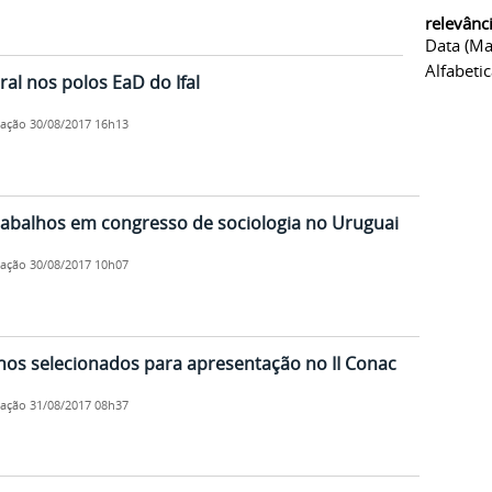
relevânc
Data (ma
Alfabeti
ral nos polos EaD do Ifal
cação
30/08/2017 16h13
 trabalhos em congresso de sociologia no Uruguai
cação
30/08/2017 10h07
balhos selecionados para apresentação no II Conac
cação
31/08/2017 08h37