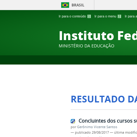
BRASIL
Ir para o conteúdo
1
Ir para o menu
2
Ir para
Instituto Fe
MINISTÉRIO DA EDUCAÇÃO
RESULTADO D
Concluintes dos cursos s
por
Gerônimo Vicente Santos
—
publicado
29/08/2017
—
última modifi