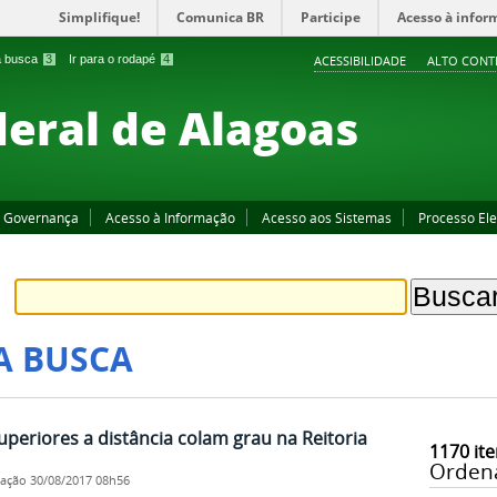
Simplifique!
Comunica BR
Participe
Acesso à infor
 a busca
3
Ir para o rodapé
4
ACESSIBILIDADE
ALTO CONT
deral de Alagoas
Governança
Acesso à Informação
Acesso aos Sistemas
Processo Ele
A BUSCA
uperiores a distância colam grau na Reitoria
1170
ite
Orden
cação
30/08/2017 08h56