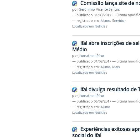
Comissão lança site de n
por
Gerônimo Vicente Santos
—
publicado
31/08/2017
—
última modifi
— registrado em:
Aluno
,
Servidor
Localizado em
Notícias
Ifal abre inscrições de s
Médio
por
Jhonathan Pino
—
publicado
31/08/2017
—
última modifi
— registrado em:
Aluno
,
Mais
Localizado em
Notícias
Ifal divulga resultado d
por
Jhonathan Pino
—
publicado
06/09/2017
—
última modifi
— registrado em:
Aluno
Localizado em
Notícias
Experiências exitosas ap
social do Ifal