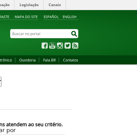
mação
Legislação
Canais
RASTE
MAPA DO SITE
ESPAÑOL
ENGLISH
Buscar no portal
Buscar no portal
Facebook
YouTube
Instagram
Twitter
RSS
trônico
Ouvidoria
Fala.BR
Contatos
ns atendem ao seu critério.
ar por