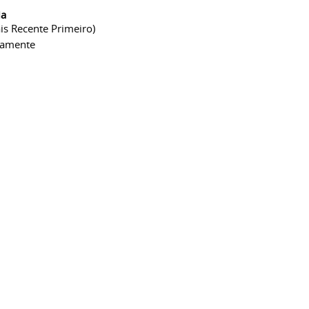
ia
is Recente Primeiro)
camente