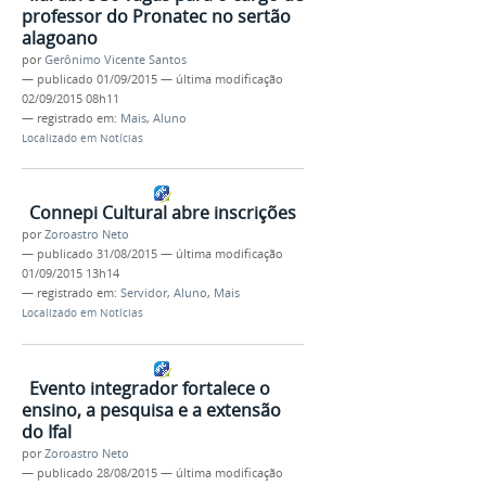
professor do Pronatec no sertão
alagoano
por
Gerônimo Vicente Santos
—
publicado
01/09/2015
—
última modificação
02/09/2015 08h11
— registrado em:
Mais
,
Aluno
Localizado em
Notícias
Connepi Cultural abre inscrições
por
Zoroastro Neto
—
publicado
31/08/2015
—
última modificação
01/09/2015 13h14
— registrado em:
Servidor
,
Aluno
,
Mais
Localizado em
Notícias
Evento integrador fortalece o
ensino, a pesquisa e a extensão
do Ifal
por
Zoroastro Neto
—
publicado
28/08/2015
—
última modificação