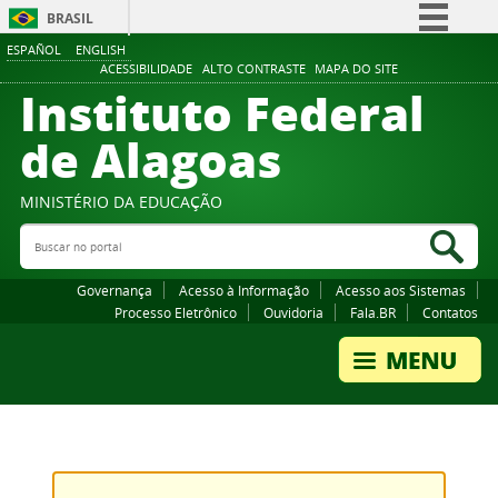
BRASIL
ESPAÑOL
ENGLISH
Simplifique!
ACESSIBILIDADE
ALTO CONTRASTE
MAPA DO SITE
Instituto Federal
Comunica BR
Participe
de Alagoas
Acesso à informação
Legislação
MINISTÉRIO DA EDUCAÇÃO
Buscar no portal
Canais
Bus
Governança
Acesso à Informação
Acesso aos Sistemas
Processo Eletrônico
Ouvidoria
Fala.BR
Contatos