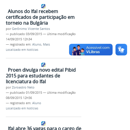
Alunos do Ifal recebem
certificados de participação em
torneio na Bulgária
por
Gerônimo Vicente Santos
—
publicado
03/09/2015
—
última modificação
14/09/2015 12h34
— registrado em:
Aluno
,
Mais
Localizado em
Notícias
Proen divulga novo edital Pibid
2015 para estudantes de
licenciatura do Ifal
por
Zoroastro Neto
—
publicado
01/09/2015
—
última modificação
08/09/2015 12h56
— registrado em:
Aluno
Localizado em
Notícias
Ifal abre 36 vagas para o cargo de