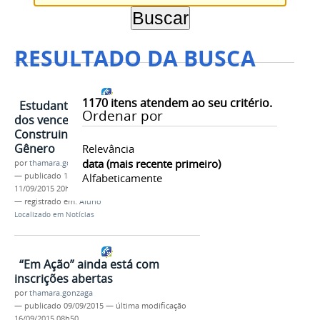
RESULTADO DA BUSCA
1170
itens atendem ao seu critério.
Estudante do Ifal Arapiraca é um
Ordenar por
dos vencedores do Prêmio
Construindo a Igualdade de
Gênero
Relevância
data (mais recente primeiro)
por
thamara.gonzaga
—
publicado
10/09/2015
Alfabeticamente
—
última modificação
11/09/2015 20h09
— registrado em:
Aluno
Localizado em
Notícias
“Em Ação” ainda está com
inscrições abertas
por
thamara.gonzaga
—
publicado
09/09/2015
—
última modificação
16/09/2015 08h50