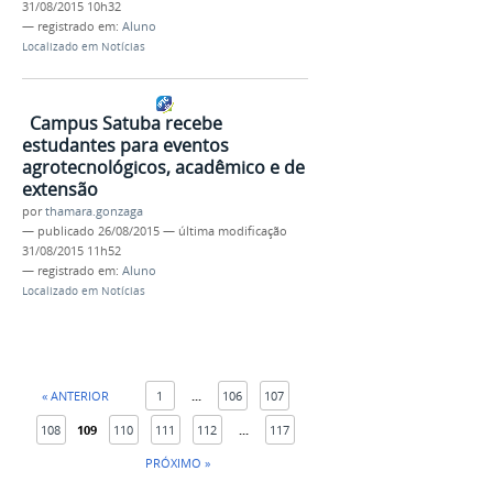
31/08/2015 10h32
— registrado em:
Aluno
Localizado em
Notícias
Campus Satuba recebe
estudantes para eventos
agrotecnológicos, acadêmico e de
extensão
por
thamara.gonzaga
—
publicado
26/08/2015
—
última modificação
31/08/2015 11h52
— registrado em:
Aluno
Localizado em
Notícias
« ANTERIOR
1
...
106
107
108
109
110
111
112
...
117
PRÓXIMO »