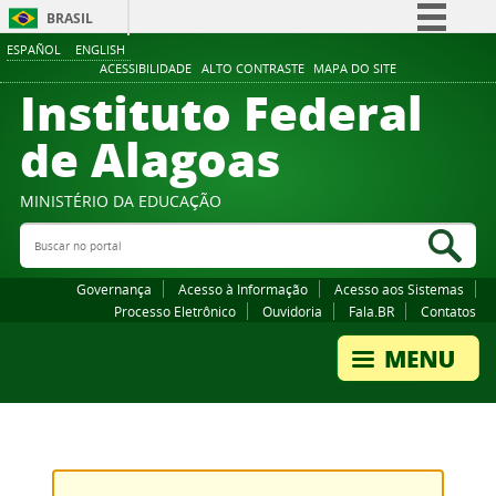
BRASIL
ESPAÑOL
ENGLISH
Simplifique!
ACESSIBILIDADE
ALTO CONTRASTE
MAPA DO SITE
Instituto Federal
Comunica BR
Participe
de Alagoas
Acesso à informação
Legislação
MINISTÉRIO DA EDUCAÇÃO
Buscar no portal
Canais
Bus
Governança
Acesso à Informação
Acesso aos Sistemas
Processo Eletrônico
Ouvidoria
Fala.BR
Contatos