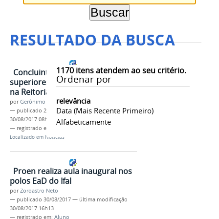
RESULTADO DA BUSCA
1170
itens atendem ao seu critério.
Concluintes dos cursos
Ordenar por
superiores a distância colam grau
na Reitoria
relevância
por
Gerônimo Vicente Santos
Data (mais Recente Primeiro)
—
publicado
29/08/2017
—
última modificação
30/08/2017 08h56
Alfabeticamente
— registrado em:
Aluno
Localizado em
Notícias
Proen realiza aula inaugural nos
polos EaD do Ifal
por
Zoroastro Neto
—
publicado
30/08/2017
—
última modificação
30/08/2017 16h13
— registrado em:
Aluno