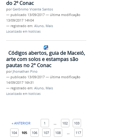
do 2º Conac
por
Gerônimo Vicente Santos
—
publicado
13/09/2017
—
última modificação
13/09/2017 14h04
— registrado em:
Aluno
,
Mais
Localizado em
Notícias
Códigos abertos, guia de Maceió,
arte com solos e estampas são
pautas no 2° Conac
por
Jhonathan Pino
—
publicado
13/09/2017
—
última modificação
14/09/2017 16h31
— registrado em:
Aluno
,
Mais
Localizado em
Notícias
« ANTERIOR
1
...
102
103
104
105
106
107
108
...
117