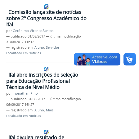
Comissão lança site de notícias
sobre 2º Congresso Acadêmico do
Ifal
por
Gerônimo Vicente Santos
—
publicado
31/08/2017
—
última modificação
31/08/2017 11h12
— registrado em:
Aluno
,
Servidor
Localizado em
Notícias
Ifal abre inscrições de seleção
para Educação Profissional
Técnica de Nível Médio
por
Jhonathan Pino
—
publicado
31/08/2017
—
última modificação
06/09/2017 16h27
— registrado em:
Aluno
,
Mais
Localizado em
Notícias
Ifal divulga resultado de