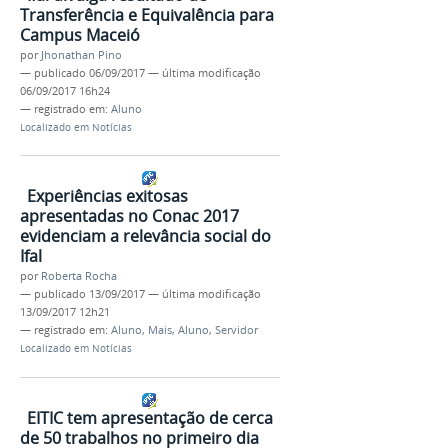
Transferência e Equivalência para
Campus Maceió
por
Jhonathan Pino
—
publicado
06/09/2017
—
última modificação
06/09/2017 16h24
— registrado em:
Aluno
Localizado em
Notícias
Experiências exitosas
apresentadas no Conac 2017
evidenciam a relevância social do
Ifal
por
Roberta Rocha
—
publicado
13/09/2017
—
última modificação
13/09/2017 12h21
— registrado em:
Aluno
,
Mais
,
Aluno
,
Servidor
Localizado em
Notícias
EITIC tem apresentação de cerca
de 50 trabalhos no primeiro dia