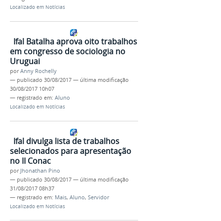
Localizado em
Notícias
Ifal Batalha aprova oito trabalhos
em congresso de sociologia no
Uruguai
por
Anny Rochelly
—
publicado
30/08/2017
—
última modificação
30/08/2017 10h07
— registrado em:
Aluno
Localizado em
Notícias
Ifal divulga lista de trabalhos
selecionados para apresentação
no II Conac
por
Jhonathan Pino
—
publicado
30/08/2017
—
última modificação
31/08/2017 08h37
— registrado em:
Mais
,
Aluno
,
Servidor
Localizado em
Notícias