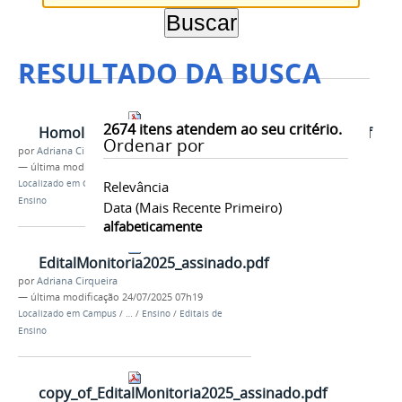
RESULTADO DA BUSCA
2674
itens atendem ao seu critério.
HomologaodasInscriesdaMonitoriaRetificado.pdf
Ordenar por
por
Adriana Cirqueira
—
última modificação
29/07/2025 09h21
Localizado em
Campus
Relevância
/
…
/
Ensino
/
Editais de
Ensino
Data (mais Recente Primeiro)
alfabeticamente
EditalMonitoria2025_assinado.pdf
por
Adriana Cirqueira
—
última modificação
24/07/2025 07h19
Localizado em
Campus
/
…
/
Ensino
/
Editais de
Ensino
copy_of_EditalMonitoria2025_assinado.pdf