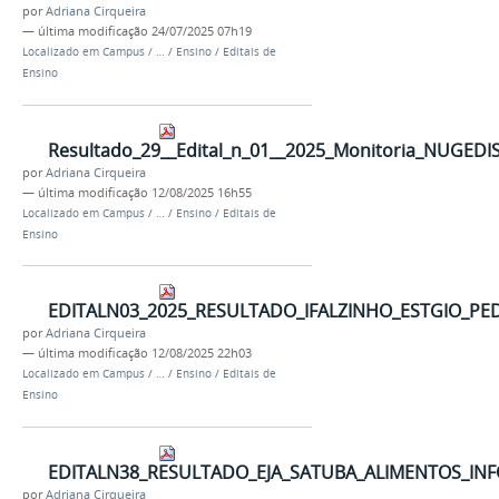
por
Adriana Cirqueira
—
última modificação
24/07/2025 07h19
Localizado em
Campus
/
…
/
Ensino
/
Editais de
Ensino
Resultado_29__Edital_n_01__2025_Monitoria_NUGEDI
por
Adriana Cirqueira
—
última modificação
12/08/2025 16h55
Localizado em
Campus
/
…
/
Ensino
/
Editais de
Ensino
EDITALN03_2025_RESULTADO_IFALZINHO_ESTGIO_PE
por
Adriana Cirqueira
—
última modificação
12/08/2025 22h03
Localizado em
Campus
/
…
/
Ensino
/
Editais de
Ensino
EDITALN38_RESULTADO_EJA_SATUBA_ALIMENTOS_INF
por
Adriana Cirqueira