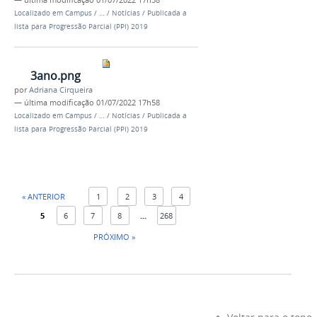
—
última modificação
01/07/2022 17h58
Localizado em
Campus
/
…
/
Notícias
/
Publicada a
lista para Progressão Parcial (PPI) 2019
3ano.png
por
Adriana Cirqueira
—
última modificação
01/07/2022 17h58
Localizado em
Campus
/
…
/
Notícias
/
Publicada a
lista para Progressão Parcial (PPI) 2019
« ANTERIOR
1
2
3
4
5
6
7
8
...
268
PRÓXIMO »