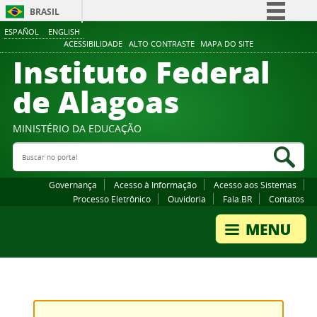
BRASIL
ESPAÑOL
ENGLISH
Simplifique!
ACESSIBILIDADE
ALTO CONTRASTE
MAPA DO SITE
Instituto Federal
Comunica BR
Participe
de Alagoas
Acesso à informação
Legislação
MINISTÉRIO DA EDUCAÇÃO
Buscar no portal
Canais
Bus
Governança
Acesso à Informação
Acesso aos Sistemas
Processo Eletrônico
Ouvidoria
Fala.BR
Contatos