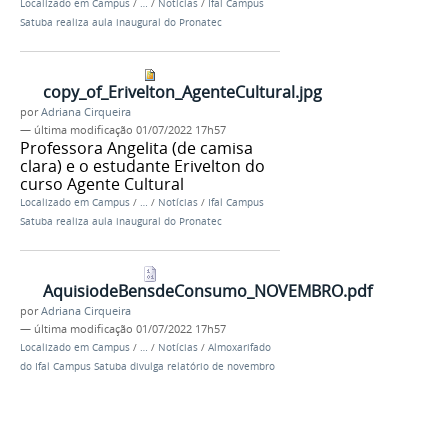
Localizado em
Campus
/
…
/
Notícias
/
Ifal Campus
Satuba realiza aula inaugural do Pronatec
copy_of_Erivelton_AgenteCultural.jpg
por
Adriana Cirqueira
—
última modificação
01/07/2022 17h57
Professora Angelita (de camisa
clara) e o estudante Erivelton do
curso Agente Cultural
Localizado em
Campus
/
…
/
Notícias
/
Ifal Campus
Satuba realiza aula inaugural do Pronatec
AquisiodeBensdeConsumo_NOVEMBRO.pdf
por
Adriana Cirqueira
—
última modificação
01/07/2022 17h57
Localizado em
Campus
/
…
/
Notícias
/
Almoxarifado
do Ifal Campus Satuba divulga relatório de novembro