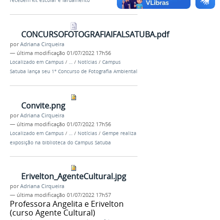
recebem kit escolar e fardamento
CONCURSOFOTOGRAFIAIFALSATUBA.pdf
por
Adriana Cirqueira
—
última modificação
01/07/2022 17h56
Localizado em
Campus
/
…
/
Notícias
/
Campus
Satuba lança seu 1º Concurso de Fotografia Ambiental
Convite.png
por
Adriana Cirqueira
—
última modificação
01/07/2022 17h56
Localizado em
Campus
/
…
/
Notícias
/
Gempe realiza
exposição na biblioteca do Campus Satuba
Erivelton_AgenteCultural.jpg
por
Adriana Cirqueira
—
última modificação
01/07/2022 17h57
Professora Angelita e Erivelton
(curso Agente Cultural)