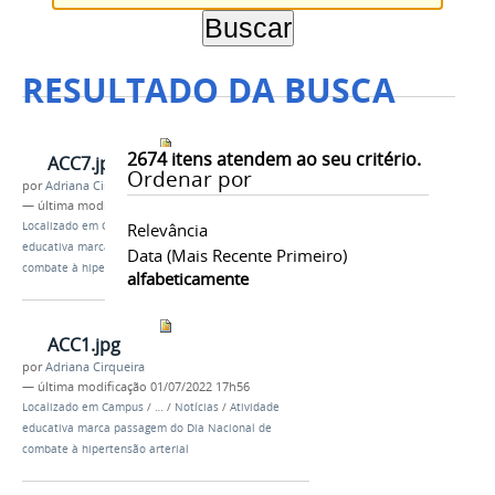
RESULTADO DA BUSCA
2674
itens atendem ao seu critério.
ACC7.jpg
Ordenar por
por
Adriana Cirqueira
—
última modificação
01/07/2022 17h56
Localizado em
Campus
Relevância
/
…
/
Notícias
/
Atividade
educativa marca passagem do Dia Nacional de
Data (mais Recente Primeiro)
combate à hipertensão arterial
alfabeticamente
ACC1.jpg
por
Adriana Cirqueira
—
última modificação
01/07/2022 17h56
Localizado em
Campus
/
…
/
Notícias
/
Atividade
educativa marca passagem do Dia Nacional de
combate à hipertensão arterial