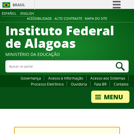
BRASIL
ESPAÑOL
ENGLISH
Simplifique!
ACESSIBILIDADE
ALTO CONTRASTE
MAPA DO SITE
Instituto Federal
Comunica BR
Participe
de Alagoas
Acesso à informação
Legislação
MINISTÉRIO DA EDUCAÇÃO
Buscar no portal
Canais
Bus
Governança
Acesso à Informação
Acesso aos Sistemas
Processo Eletrônico
Ouvidoria
Fala.BR
Contatos