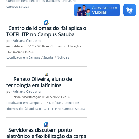
Cumpade Bene celebra as tradições juninas no
Campus Satuba
Centro de Idiomas do Ifal aplica o
TOEFL ITP no Campus Satuba
por
Adriana Cirqueira
—
publicado
04/07/2016
—
última modificação
16/10/2023 10h58
Localizado em
Campus
/
Satuba
/
Notícias
Renato Oliveira, aluno de
tecnologia em latícinios
por
Adriana Cirqueira
—
última modificação
01/07/2022 17h56
Localizado em
Campus
/
…
/
Notícias
/
Centro de
Idiomas do Ifal aplica o TOEFL ITP no Campus Satuba
Servidores discutem ponto
eletrônico e flexibilização da carga