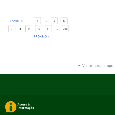
« ANTERIOR
1
...
5
6
7
8
9
10
11
...
268
PRÓXIMO »
Voltar para o topo