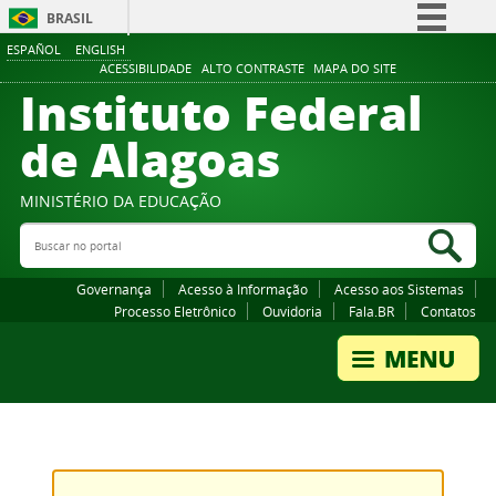
BRASIL
ESPAÑOL
ENGLISH
Simplifique!
ACESSIBILIDADE
ALTO CONTRASTE
MAPA DO SITE
Instituto Federal
Comunica BR
Participe
de Alagoas
Acesso à informação
Legislação
MINISTÉRIO DA EDUCAÇÃO
Buscar no portal
Canais
Bus
Governança
Acesso à Informação
Acesso aos Sistemas
Processo Eletrônico
Ouvidoria
Fala.BR
Contatos