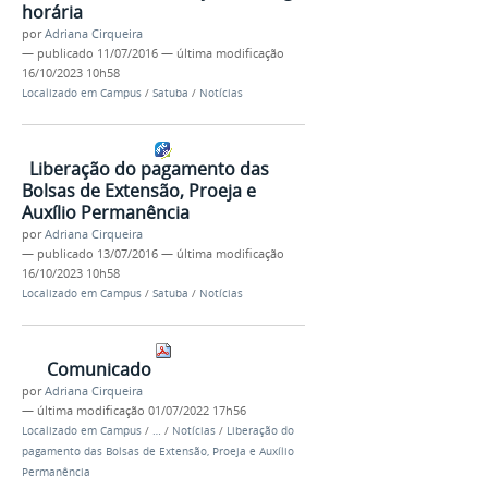
horária
por
Adriana Cirqueira
—
publicado
11/07/2016
—
última modificação
16/10/2023 10h58
Localizado em
Campus
/
Satuba
/
Notícias
Liberação do pagamento das
Bolsas de Extensão, Proeja e
Auxílio Permanência
por
Adriana Cirqueira
—
publicado
13/07/2016
—
última modificação
16/10/2023 10h58
Localizado em
Campus
/
Satuba
/
Notícias
Comunicado
por
Adriana Cirqueira
—
última modificação
01/07/2022 17h56
Localizado em
Campus
/
…
/
Notícias
/
Liberação do
pagamento das Bolsas de Extensão, Proeja e Auxílio
Permanência