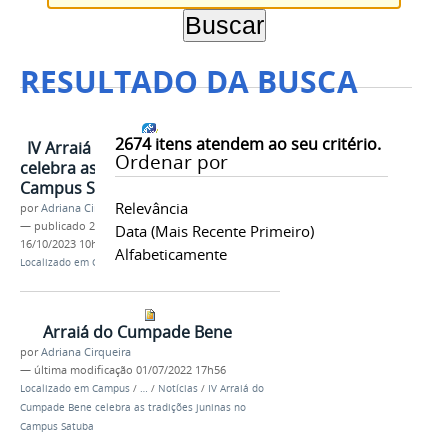
RESULTADO DA BUSCA
2674
itens atendem ao seu critério.
IV Arraiá do Cumpade Bene
Ordenar por
celebra as tradições juninas no
Campus Satuba
Relevância
por
Adriana Cirqueira
—
publicado
22/06/2016
—
última modificação
Data (mais Recente Primeiro)
16/10/2023 10h58
Alfabeticamente
Localizado em
Campus
/
Satuba
/
Notícias
Arraiá do Cumpade Bene
por
Adriana Cirqueira
—
última modificação
01/07/2022 17h56
Localizado em
Campus
/
…
/
Notícias
/
IV Arraiá do
Cumpade Bene celebra as tradições juninas no
Campus Satuba