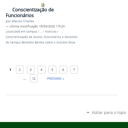
Conscientização de
Funcionários
por
Marcos Charles
—
última modificação
18/04/2020 17h24
Localizado em
Campus
/
…
/
Notícias
/
Conscientização de Alunos, Funcionários e Docentes
do Campus Benedito Bentes sobre o Outubro Rosa
1
2
3
4
5
6
7
...
12
PRÓXIMO »
Voltar para o topo