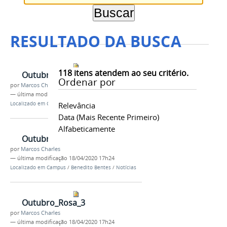
RESULTADO DA BUSCA
118
itens atendem ao seu critério.
Outubro_Rosa_1
Ordenar por
por
Marcos Charles
—
última modificação
18/04/2020 17h24
Localizado em
Campus
Relevância
/
Benedito Bentes
/
Notícias
Data (mais Recente Primeiro)
Alfabeticamente
Outubro_Rosa_2
por
Marcos Charles
—
última modificação
18/04/2020 17h24
Localizado em
Campus
/
Benedito Bentes
/
Notícias
Outubro_Rosa_3
por
Marcos Charles
—
última modificação
18/04/2020 17h24