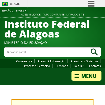
BRASIL
ESPAÑOL
ENGLISH
Simplifique!
ACESSIBILIDADE
ALTO CONTRASTE
MAPA DO SITE
Instituto Federal
Comunica BR
Participe
de Alagoas
Acesso à informação
Legislação
MINISTÉRIO DA EDUCAÇÃO
Buscar no portal
Canais
Bus
Governança
Acesso à Informação
Acesso aos Sistemas
Processo Eletrônico
Ouvidoria
Fala.BR
Contatos