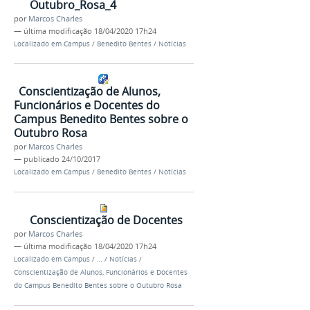
Outubro_Rosa_4
por
Marcos Charles
—
última modificação
18/04/2020 17h24
Localizado em
Campus
/
Benedito Bentes
/
Notícias
Conscientização de Alunos,
Funcionários e Docentes do
Campus Benedito Bentes sobre o
Outubro Rosa
por
Marcos Charles
—
publicado
24/10/2017
Localizado em
Campus
/
Benedito Bentes
/
Notícias
Conscientização de Docentes
por
Marcos Charles
—
última modificação
18/04/2020 17h24
Localizado em
Campus
/
…
/
Notícias
/
Conscientização de Alunos, Funcionários e Docentes
do Campus Benedito Bentes sobre o Outubro Rosa