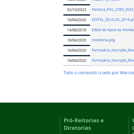
Portaria_IFAL_2393_2023
02/10/2023
EDITAL_ÓCULOS_2019.pd
18/04/2020
Edital de Apoio às Ativid
14/08/2019
monitoria.png
18/04/2020
Formulário_Inscrição_
18/04/2020
Formulário_Inscrição_M
18/04/2020
Todo o conteúdo criado por Marco
Pró-Reitorias e
Diretorias