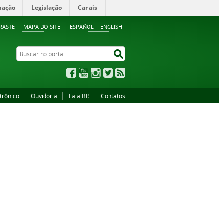
mação
Legislação
Canais
RASTE
MAPA DO SITE
ESPAÑOL
ENGLISH
Buscar no portal
Buscar no portal
Facebook
YouTube
Instagram
Twitter
RSS
trônico
Ouvidoria
Fala.BR
Contatos