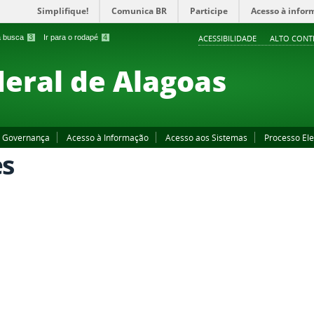
Simplifique!
Comunica BR
Participe
Acesso à infor
 a busca
3
Ir para o rodapé
4
ACESSIBILIDADE
ALTO CONT
deral de Alagoas
Governança
Acesso à Informação
Acesso aos Sistemas
Processo Ele
es