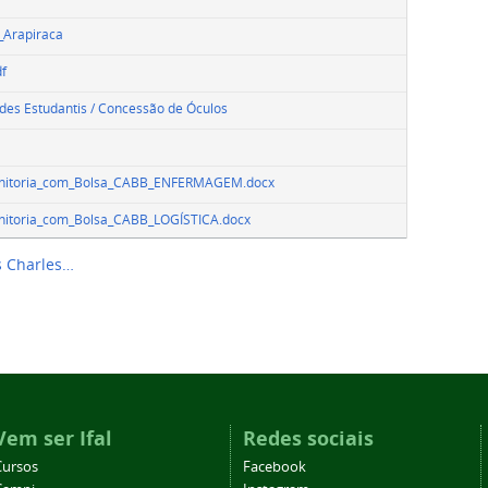
_Arapiraca
f
ades Estudantis / Concessão de Óculos
Monitoria_com_Bolsa_CABB_ENFERMAGEM.docx
onitoria_com_Bolsa_CABB_LOGÍSTICA.docx
s Charles…
Vem ser Ifal
Redes sociais
Cursos
Facebook