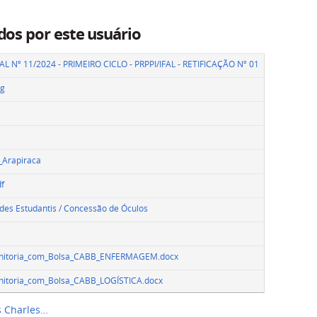
dos por este usuário
L Nº 11/2024 - PRIMEIRO CICLO - PRPPI/IFAL - RETIFICAÇÃO Nº 01
ng
_Arapiraca
f
ades Estudantis / Concessão de Óculos
Monitoria_com_Bolsa_CABB_ENFERMAGEM.docx
onitoria_com_Bolsa_CABB_LOGÍSTICA.docx
s Charles…